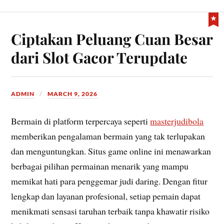
Ciptakan Peluang Cuan Besar
dari Slot Gacor Terupdate
ADMIN
MARCH 9, 2026
Bermain di platform terpercaya seperti
masterjudibola
memberikan pengalaman bermain yang tak terlupakan
dan menguntungkan. Situs game online ini menawarkan
berbagai pilihan permainan menarik yang mampu
memikat hati para penggemar judi daring. Dengan fitur
lengkap dan layanan profesional, setiap pemain dapat
menikmati sensasi taruhan terbaik tanpa khawatir risiko