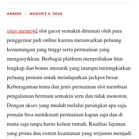
ADMIN
AUGUST 2, 2026
situs meme4d
slot gacor semakin diminati oleh para
penggemar judi online karena menawarkan peluang
kemenangan yang tinggi serta permainan yang
mengasyikkan. Berbagai platform menyediakan fitur
lengkap dan bonus menarik yang mampu meningkatkan
peluang pemain untuk mendapatkan jackpot besar.
Keberagaman tema dan jenis permainan slot membuat
pengalaman bermain semakin seru dan tidak monoton.
Dengan akses yang mudah melalui perangkat apa saja,
pemain bisa menikmati permainan kapan saja dan di
mana saja tanpa harus keluar rumah. Kualitas layanan
yang prima dan sistem keamanan yang terjamin menjadi