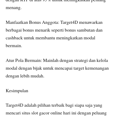
menang.
Manfaatkan Bonus Anggota: Target4D menawarkan
berbagai bonus menarik seperti bonus sambutan dan
cashback untuk membantu meningkatkan modal
bermain.
Atur Pola Bermain: Mainlah dengan strategi dan kelola
modal dengan bijak untuk mencapai target kemenangan
dengan lebih mudah.
Kesimpulan
Target4D adalah pilihan terbaik bagi siapa saja yang
mencari situs slot gacor online hari ini dengan peluang