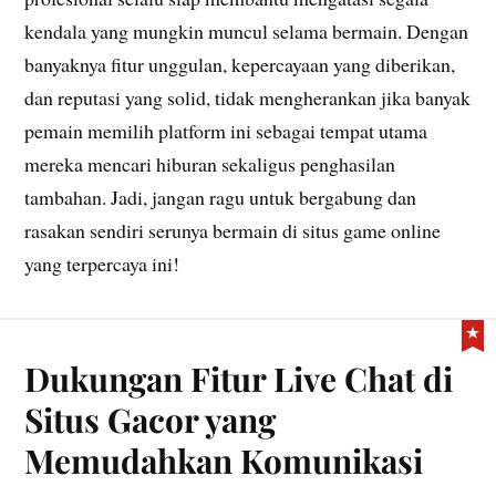
kendala yang mungkin muncul selama bermain. Dengan
banyaknya fitur unggulan, kepercayaan yang diberikan,
dan reputasi yang solid, tidak mengherankan jika banyak
pemain memilih platform ini sebagai tempat utama
mereka mencari hiburan sekaligus penghasilan
tambahan. Jadi, jangan ragu untuk bergabung dan
rasakan sendiri serunya bermain di situs game online
yang terpercaya ini!
Dukungan Fitur Live Chat di
Situs Gacor yang
Memudahkan Komunikasi