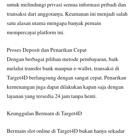
untuk melindungi privasi semua informasi pribadi dan
transaksi dari anggotanya. Keamanan ini menjadi salah
satu alasan utama mengapa banyak pemain
mempercayai platform ini.
Proses Deposit dan Penarikan Cepat
Dengan berbagai pilihan metode pembayaran, baik
melalui transfer bank maupun e-wallet, transaksi di
Target4D berlangsung dengan sangat cepat. Penarikan
kemenangan juga dapat dilakukan kapan saja dengan
layanan yang tersedia 24 jam tanpa henti.
Keunggulan Bermain di Target4D
Bermain slot online di Target4D bukan hanya sekadar