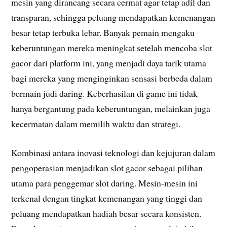
mesin yang dirancang secara cermat agar tetap adil dan
transparan, sehingga peluang mendapatkan kemenangan
besar tetap terbuka lebar. Banyak pemain mengaku
keberuntungan mereka meningkat setelah mencoba slot
gacor dari platform ini, yang menjadi daya tarik utama
bagi mereka yang menginginkan sensasi berbeda dalam
bermain judi daring. Keberhasilan di game ini tidak
hanya bergantung pada keberuntungan, melainkan juga
kecermatan dalam memilih waktu dan strategi.
Kombinasi antara inovasi teknologi dan kejujuran dalam
pengoperasian menjadikan slot gacor sebagai pilihan
utama para penggemar slot daring. Mesin-mesin ini
terkenal dengan tingkat kemenangan yang tinggi dan
peluang mendapatkan hadiah besar secara konsisten.