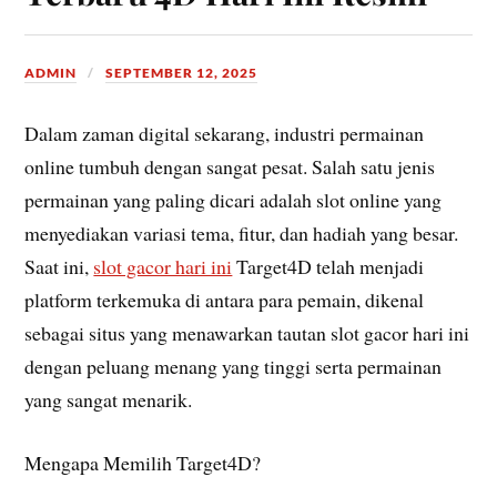
ADMIN
SEPTEMBER 12, 2025
Dalam zaman digital sekarang, industri permainan
online tumbuh dengan sangat pesat. Salah satu jenis
permainan yang paling dicari adalah slot online yang
menyediakan variasi tema, fitur, dan hadiah yang besar.
Saat ini,
slot gacor hari ini
Target4D telah menjadi
platform terkemuka di antara para pemain, dikenal
sebagai situs yang menawarkan tautan slot gacor hari ini
dengan peluang menang yang tinggi serta permainan
yang sangat menarik.
Mengapa Memilih Target4D?