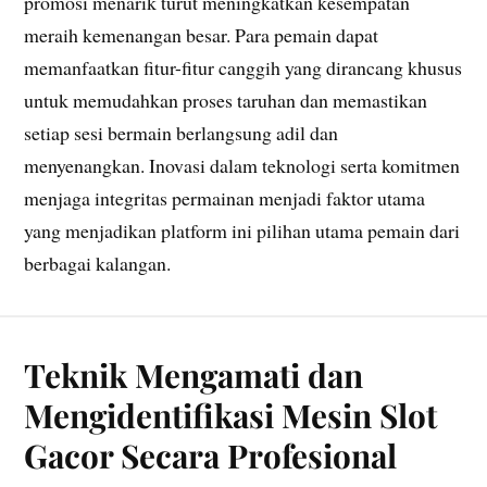
promosi menarik turut meningkatkan kesempatan
meraih kemenangan besar. Para pemain dapat
memanfaatkan fitur-fitur canggih yang dirancang khusus
untuk memudahkan proses taruhan dan memastikan
setiap sesi bermain berlangsung adil dan
menyenangkan. Inovasi dalam teknologi serta komitmen
menjaga integritas permainan menjadi faktor utama
yang menjadikan platform ini pilihan utama pemain dari
berbagai kalangan.
Teknik Mengamati dan
Mengidentifikasi Mesin Slot
Gacor Secara Profesional