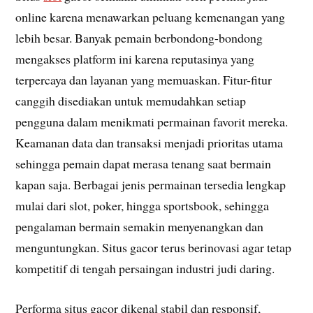
online karena menawarkan peluang kemenangan yang
lebih besar. Banyak pemain berbondong-bondong
mengakses platform ini karena reputasinya yang
terpercaya dan layanan yang memuaskan. Fitur-fitur
canggih disediakan untuk memudahkan setiap
pengguna dalam menikmati permainan favorit mereka.
Keamanan data dan transaksi menjadi prioritas utama
sehingga pemain dapat merasa tenang saat bermain
kapan saja. Berbagai jenis permainan tersedia lengkap
mulai dari slot, poker, hingga sportsbook, sehingga
pengalaman bermain semakin menyenangkan dan
menguntungkan. Situs gacor terus berinovasi agar tetap
kompetitif di tengah persaingan industri judi daring.
Performa situs gacor dikenal stabil dan responsif,