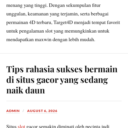
menang yang tinggi. Dengan sekumpulan fitur
unggulan, keamanan yang terjamin, serta berbagai
permainan 4D terbaru, Target4D menjadi tempat favorit
untuk pengalaman slot yang memungkinkan untuk
mendapatkan maxwin dengan lebih mudah.
Tips rahasia sukses bermain
di situs gacor yang sedang
naik daun
ADMIN
AUGUST 6, 2026
Situs
slot
gacor semakin diminati oleh pecinta judi