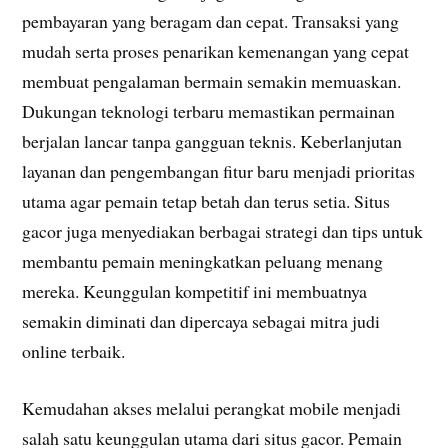
pembayaran yang beragam dan cepat. Transaksi yang
mudah serta proses penarikan kemenangan yang cepat
membuat pengalaman bermain semakin memuaskan.
Dukungan teknologi terbaru memastikan permainan
berjalan lancar tanpa gangguan teknis. Keberlanjutan
layanan dan pengembangan fitur baru menjadi prioritas
utama agar pemain tetap betah dan terus setia. Situs
gacor juga menyediakan berbagai strategi dan tips untuk
membantu pemain meningkatkan peluang menang
mereka. Keunggulan kompetitif ini membuatnya
semakin diminati dan dipercaya sebagai mitra judi
online terbaik.
Kemudahan akses melalui perangkat mobile menjadi
salah satu keunggulan utama dari situs gacor. Pemain