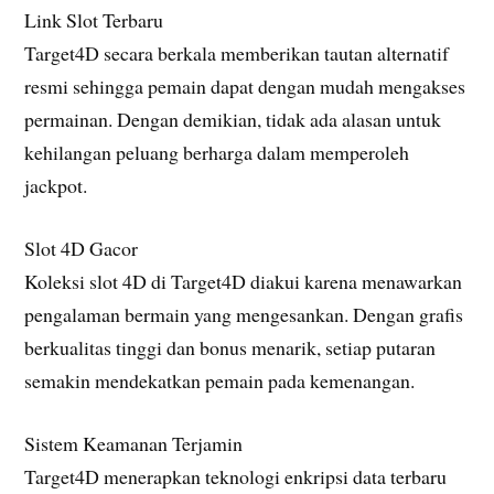
Link Slot Terbaru
Target4D secara berkala memberikan tautan alternatif
resmi sehingga pemain dapat dengan mudah mengakses
permainan. Dengan demikian, tidak ada alasan untuk
kehilangan peluang berharga dalam memperoleh
jackpot.
Slot 4D Gacor
Koleksi slot 4D di Target4D diakui karena menawarkan
pengalaman bermain yang mengesankan. Dengan grafis
berkualitas tinggi dan bonus menarik, setiap putaran
semakin mendekatkan pemain pada kemenangan.
Sistem Keamanan Terjamin
Target4D menerapkan teknologi enkripsi data terbaru