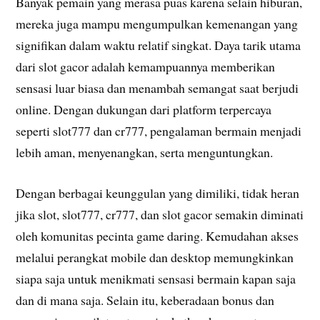
Banyak pemain yang merasa puas karena selain hiburan,
mereka juga mampu mengumpulkan kemenangan yang
signifikan dalam waktu relatif singkat. Daya tarik utama
dari slot gacor adalah kemampuannya memberikan
sensasi luar biasa dan menambah semangat saat berjudi
online. Dengan dukungan dari platform terpercaya
seperti slot777 dan cr777, pengalaman bermain menjadi
lebih aman, menyenangkan, serta menguntungkan.
Dengan berbagai keunggulan yang dimiliki, tidak heran
jika slot, slot777, cr777, dan slot gacor semakin diminati
oleh komunitas pecinta game daring. Kemudahan akses
melalui perangkat mobile dan desktop memungkinkan
siapa saja untuk menikmati sensasi bermain kapan saja
dan di mana saja. Selain itu, keberadaan bonus dan