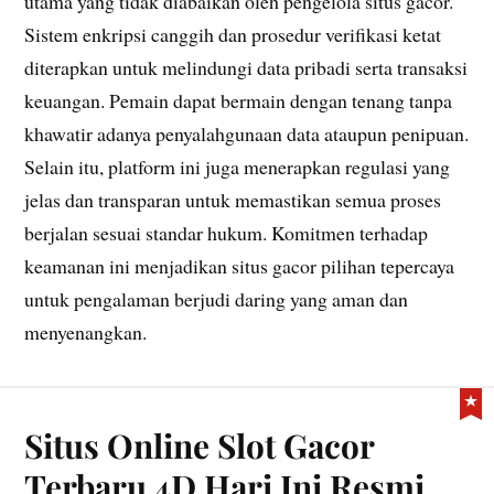
utama yang tidak diabaikan oleh pengelola situs gacor.
Sistem enkripsi canggih dan prosedur verifikasi ketat
diterapkan untuk melindungi data pribadi serta transaksi
keuangan. Pemain dapat bermain dengan tenang tanpa
khawatir adanya penyalahgunaan data ataupun penipuan.
Selain itu, platform ini juga menerapkan regulasi yang
jelas dan transparan untuk memastikan semua proses
berjalan sesuai standar hukum. Komitmen terhadap
keamanan ini menjadikan situs gacor pilihan tepercaya
untuk pengalaman berjudi daring yang aman dan
menyenangkan.
Situs Online Slot Gacor
Terbaru 4D Hari Ini Resmi