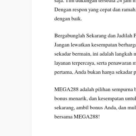
Dengan respon yang cepat dan ramah
dengan baik.
Bergabunglah Sekarang dan Jadilah 
Jangan lewatkan kesempatan berharg
sekadar bermain, ini adalah langkah
layanan terpercaya, serta penawaran 
pertama, Anda bukan hanya sekadar
MEGA288 adalah pilihan sempurna ba
bonus menarik, dan kesempatan untu
sekarang, ambil bonus Anda, dan mu
bersama MEGA288!