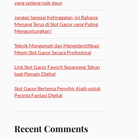
yang sedang naik daun
Jangan Sampai Ketinggalan, Ini Rahasia
Menang Terus di Slot Gacor yang Paling
Menguntungkan!
Teknik Mengamati dan Mengidentifikasi
Mesin Slot Gacor Secara Profesional
Link Slot Gacor Favorit Sepanjang Tahun
bagi Pemain Digital
Slot Gacor Bertema Penyihir Ajaib untuk
Pecinta Fantasi Digital
Recent Comments