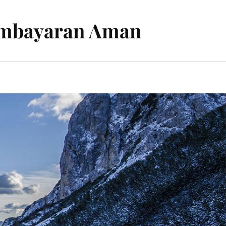
Pembayaran Aman