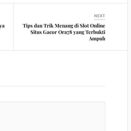
NEXT
ya
Tips dan Trik Menang di Slot Online
Situs Gacor Ora78 yang Terbukti
Ampuh