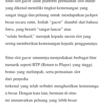
Situs slot gacor ialah platform permainan slot online
yang dikenal memiliki tingkat kemenangan yang
sangat tinggi dan peluang untuk mendapatkan jackpot
besar secara rutin. Istilah “gacor” diambil dari bahasa
Jawa, yang berarti “sangat lancar” atau
“selalu berhasil,” merujuk kepada mesin slot yang
sering memberikan kemenangan kepada penggunanya.
Situs slot gacor umumnya menyediakan berbagai fitur
menarik seperti RTP (Return to Player) yang tinggi,
bonus yang melimpah, serta permainan slot
dari penyedia
terkenal yang telah terbukti menghasilkan kemenanga
n besar. Dengan kata lain, bermain di situs
ini menawarkan peluang yang lebih besar