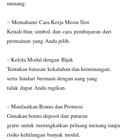
menang:
– Memahami Cara Kerja Mesin Slot
Kenali fitur, simbol, dan cara pembayaran dari
permainan yang Anda pilih.
– Kelola Modal dengan Bijak
Tentukan batasan kekalahan dan kemenangan,
serta hindari bermain dengan uang yang
tidak dapat Anda rugikan.
– Manfaatkan Bonus dan Promosi
Gunakan bonus deposit dan putaran
gratis untuk meningkatkan peluang menang tanpa
risiko kehilangan banyak modal.