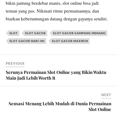
bikin jantung berdebar manis, slot online bisa jadi
teman yang pas. Nikmati ritme permainannya, dan
biarkan keberuntungan datang dengan gayanya sendiri.
SLOT
SLOT GACOR
SLOT GACOR GAMPANG MENANG
SLOT GACOR HARI INI
SLOT GACOR MAXWIN
PREVIOUS
Serunya Permainan Slot Online yang Bikin Waktu
Main Jadi Lebih Worth It
NEXT
Sensasi Menang Lebih Mudah di Dunia Permainan
Slot Online