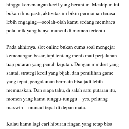
hingga kemenangan kecil yang beruntun. Meskipun ini
bukan ilmu pasti, aktivitas ini bikin permainan terasa
lebih engaging—seolah-olah kamu sedang membaca
pola unik yang hanya muncul di momen tertentu.
Pada akhirnya, slot online bukan cuma soal mengejar
kemenangan besar, tapi tentang menikmati perjalanan
tiap putaran yang penuh kejutan. Dengan mindset yang
santai, strategi kecil yang bijak, dan pemilihan game
yang tepat, pengalaman bermain bisa jadi lebih
memuaskan. Dan siapa tahu, di salah satu putaran itu,
momen yang kamu tunggu-tunggu—yes, peluang
maxwin—muncul tepat di depan mata.
Kalau kamu lagi cari hiburan ringan yang tetap bisa