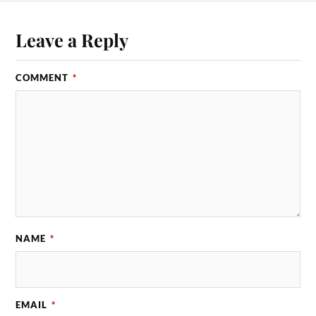
Leave a Reply
COMMENT
*
NAME
*
EMAIL
*