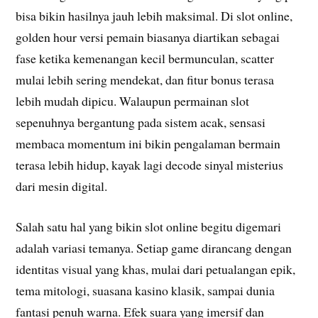
bisa bikin hasilnya jauh lebih maksimal. Di slot online,
golden hour versi pemain biasanya diartikan sebagai
fase ketika kemenangan kecil bermunculan, scatter
mulai lebih sering mendekat, dan fitur bonus terasa
lebih mudah dipicu. Walaupun permainan slot
sepenuhnya bergantung pada sistem acak, sensasi
membaca momentum ini bikin pengalaman bermain
terasa lebih hidup, kayak lagi decode sinyal misterius
dari mesin digital.
Salah satu hal yang bikin slot online begitu digemari
adalah variasi temanya. Setiap game dirancang dengan
identitas visual yang khas, mulai dari petualangan epik,
tema mitologi, suasana kasino klasik, sampai dunia
fantasi penuh warna. Efek suara yang imersif dan