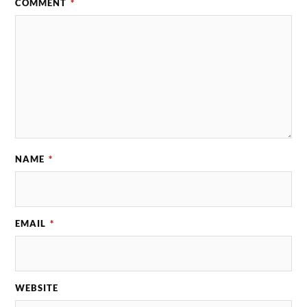
COMMENT
*
NAME
*
EMAIL
*
WEBSITE