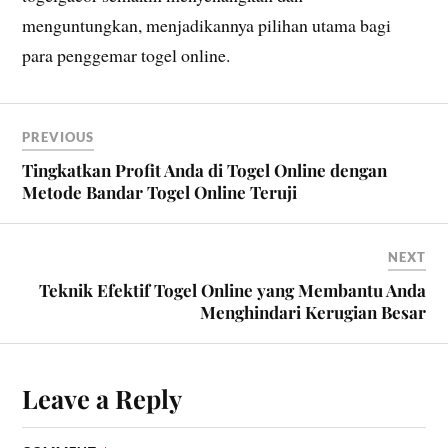
menguntungkan, menjadikannya pilihan utama bagi
para penggemar togel online.
PREVIOUS
Tingkatkan Profit Anda di Togel Online dengan
Metode Bandar Togel Online Teruji
NEXT
Teknik Efektif Togel Online yang Membantu Anda
Menghindari Kerugian Besar
Leave a Reply