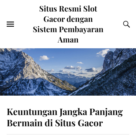
Situs Resmi Slot
Gacor dengan
Sistem Pembayaran
Aman
Keuntungan Jangka Panjang
Bermain di Situs Gacor