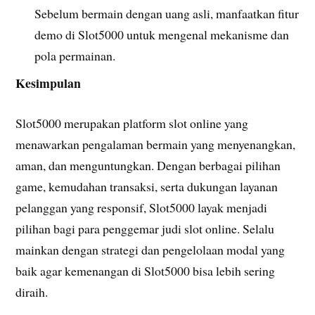
Sebelum bermain dengan uang asli, manfaatkan fitur
demo di Slot5000 untuk mengenal mekanisme dan
pola permainan.
Kesimpulan
Slot5000 merupakan platform slot online yang
menawarkan pengalaman bermain yang menyenangkan,
aman, dan menguntungkan. Dengan berbagai pilihan
game, kemudahan transaksi, serta dukungan layanan
pelanggan yang responsif, Slot5000 layak menjadi
pilihan bagi para penggemar judi slot online. Selalu
mainkan dengan strategi dan pengelolaan modal yang
baik agar kemenangan di Slot5000 bisa lebih sering
diraih.