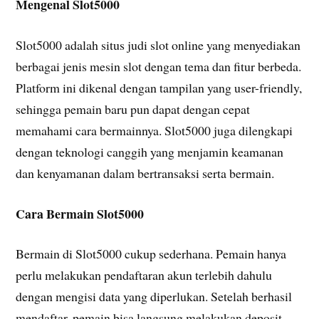
Mengenal Slot5000
Slot5000 adalah situs judi slot online yang menyediakan
berbagai jenis mesin slot dengan tema dan fitur berbeda.
Platform ini dikenal dengan tampilan yang user-friendly,
sehingga pemain baru pun dapat dengan cepat
memahami cara bermainnya. Slot5000 juga dilengkapi
dengan teknologi canggih yang menjamin keamanan
dan kenyamanan dalam bertransaksi serta bermain.
Cara Bermain Slot5000
Bermain di Slot5000 cukup sederhana. Pemain hanya
perlu melakukan pendaftaran akun terlebih dahulu
dengan mengisi data yang diperlukan. Setelah berhasil
mendaftar, pemain bisa langsung melakukan deposit