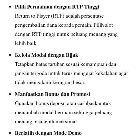
Pilih Permainan dengan RTP Tinggi
Return to Player (RTP) adalah persentase
pengembalian dana kepada pemain. Pilih slot
dengan RTP tinggi untuk peluang menang yang
lebih baik.
Kelola Modal dengan Bijak
Tetapkan batas taruhan sesuai kemampuan dan
jangan tergoda untuk terus mengejar kekalahan agar
tidak mengalami kerugian besar.
Manfaatkan Bonus dan Promosi
Gunakan bonus deposit atau cashback untuk
menambah modal bermain sehingga peluang
menang bisa lebih maksimal.
Berlatih dengan Mode Demo