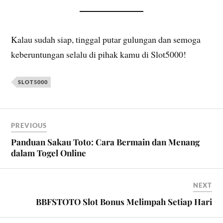
Kalau sudah siap, tinggal putar gulungan dan semoga
keberuntungan selalu di pihak kamu di Slot5000!
SLOT5000
PREVIOUS
Panduan Sakau Toto: Cara Bermain dan Menang
dalam Togel Online
NEXT
BBFSTOTO Slot Bonus Melimpah Setiap Hari