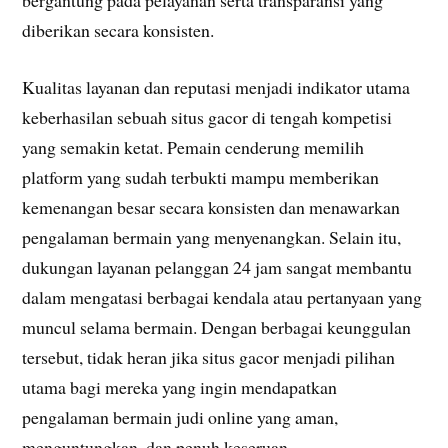
diberikan secara konsisten.
Kualitas layanan dan reputasi menjadi indikator utama
keberhasilan sebuah situs gacor di tengah kompetisi
yang semakin ketat. Pemain cenderung memilih
platform yang sudah terbukti mampu memberikan
kemenangan besar secara konsisten dan menawarkan
pengalaman bermain yang menyenangkan. Selain itu,
dukungan layanan pelanggan 24 jam sangat membantu
dalam mengatasi berbagai kendala atau pertanyaan yang
muncul selama bermain. Dengan berbagai keunggulan
tersebut, tidak heran jika situs gacor menjadi pilihan
utama bagi mereka yang ingin mendapatkan
pengalaman bermain judi online yang aman,
menguntungkan, dan penuh keseruan.