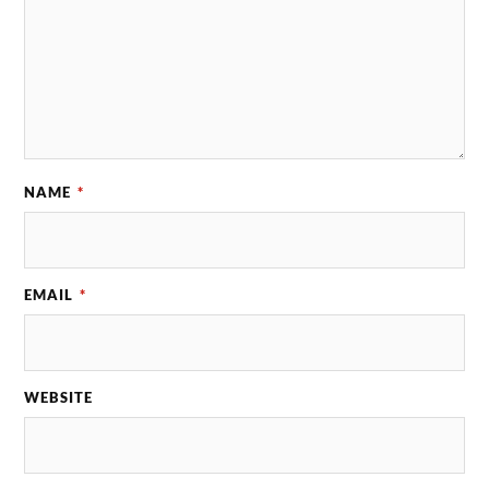
NAME
*
EMAIL
*
WEBSITE