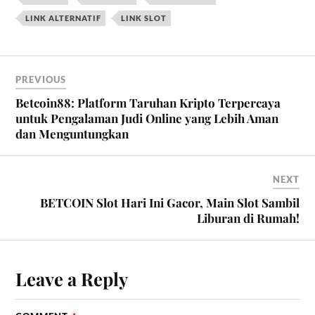
LINK ALTERNATIF
LINK SLOT
PREVIOUS
Betcoin88: Platform Taruhan Kripto Terpercaya
untuk Pengalaman Judi Online yang Lebih Aman
dan Menguntungkan
NEXT
BETCOIN Slot Hari Ini Gacor, Main Slot Sambil
Liburan di Rumah!
Leave a Reply