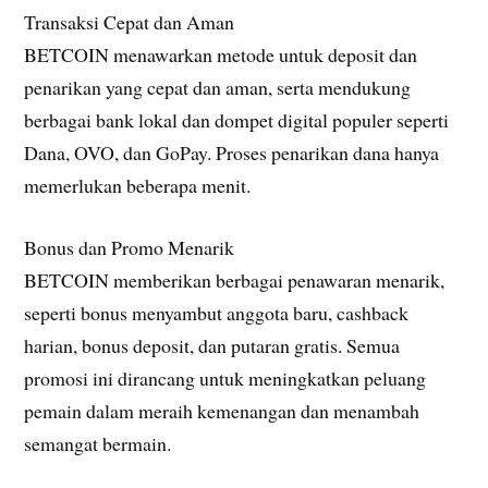
Transaksi Cepat dan Aman
BETCOIN menawarkan metode untuk deposit dan
penarikan yang cepat dan aman, serta mendukung
berbagai bank lokal dan dompet digital populer seperti
Dana, OVO, dan GoPay. Proses penarikan dana hanya
memerlukan beberapa menit.
Bonus dan Promo Menarik
BETCOIN memberikan berbagai penawaran menarik,
seperti bonus menyambut anggota baru, cashback
harian, bonus deposit, dan putaran gratis. Semua
promosi ini dirancang untuk meningkatkan peluang
pemain dalam meraih kemenangan dan menambah
semangat bermain.