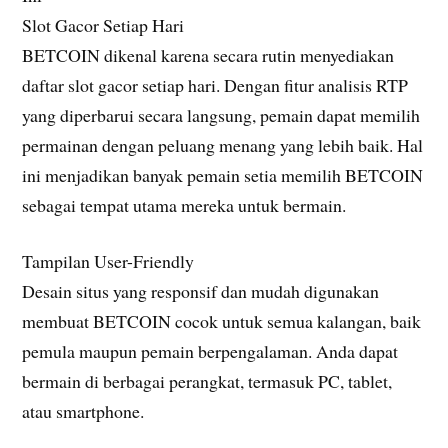
Slot Gacor Setiap Hari
BETCOIN dikenal karena secara rutin menyediakan
daftar slot gacor setiap hari. Dengan fitur analisis RTP
yang diperbarui secara langsung, pemain dapat memilih
permainan dengan peluang menang yang lebih baik. Hal
ini menjadikan banyak pemain setia memilih BETCOIN
sebagai tempat utama mereka untuk bermain.
Tampilan User-Friendly
Desain situs yang responsif dan mudah digunakan
membuat BETCOIN cocok untuk semua kalangan, baik
pemula maupun pemain berpengalaman. Anda dapat
bermain di berbagai perangkat, termasuk PC, tablet,
atau smartphone.