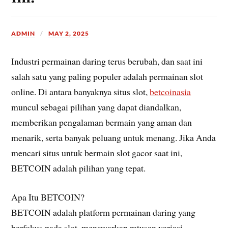
ADMIN
MAY 2, 2025
Industri permainan daring terus berubah, dan saat ini
salah satu yang paling populer adalah permainan slot
online. Di antara banyaknya situs slot,
betcoinasia
muncul sebagai pilihan yang dapat diandalkan,
memberikan pengalaman bermain yang aman dan
menarik, serta banyak peluang untuk menang. Jika Anda
mencari situs untuk bermain slot gacor saat ini,
BETCOIN adalah pilihan yang tepat.
Apa Itu BETCOIN?
BETCOIN adalah platform permainan daring yang
berfokus pada slot, menawarkan ratusan variasi