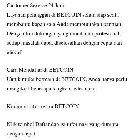
Customer Service 24 Jam
Layanan pelanggan di BETCOIN selalu siap sedia
membantu kapan saja Anda membutuhkan bantuan.
Dengan tim dukungan yang ramah dan profesional,
setiap masalah dapat diselesaikan dengan cepat dan
efektif.
Cara Mendaftar di BETCOIN
Untuk mulai bermain di BETCOIN, Anda hanya perlu
mengikuti beberapa langkah sederhana:
Kunjungi situs resmi BETCOIN.
Klik tombol Daftar dan isi informasi yang diminta
dengan tepat.