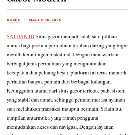
ADMIN
MARCH 20, 2026
SATUAN4D
Situs gacor menjadi salah satu pilihan
utama bagi pecinta permainan taruhan daring yang ingin
meraih keuntungan maksimal. Dengan menawarkan
berbagai jenis permainan yang mengutamakan
kecepatan dan peluang besar, platform ini terus menarik
perhatian banyak pemain dari berbagai kalangan.
Keunggulan utama dari situs gacor terletak pada sistem
yang stabil dan aman, sehingga pemain merasa nyaman
saat melakukan transaksi maupun bermain. Selain itu,
tampilan antarmuka yang ramah pengguna
memudahkan akses dan navigasi. Dengan layanan