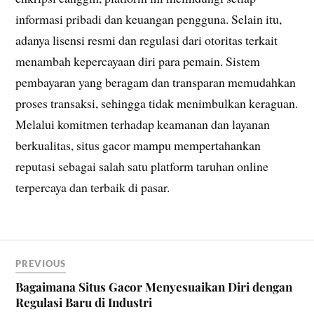
informasi pribadi dan keuangan pengguna. Selain itu,
adanya lisensi resmi dan regulasi dari otoritas terkait
menambah kepercayaan diri para pemain. Sistem
pembayaran yang beragam dan transparan memudahkan
proses transaksi, sehingga tidak menimbulkan keraguan.
Melalui komitmen terhadap keamanan dan layanan
berkualitas, situs gacor mampu mempertahankan
reputasi sebagai salah satu platform taruhan online
terpercaya dan terbaik di pasar.
PREVIOUS
Bagaimana Situs Gacor Menyesuaikan Diri dengan
Regulasi Baru di Industri