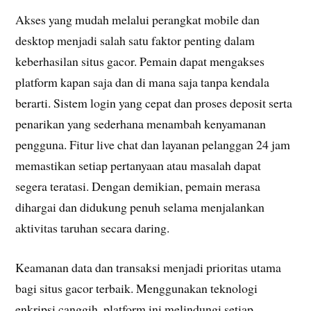
Akses yang mudah melalui perangkat mobile dan
desktop menjadi salah satu faktor penting dalam
keberhasilan situs gacor. Pemain dapat mengakses
platform kapan saja dan di mana saja tanpa kendala
berarti. Sistem login yang cepat dan proses deposit serta
penarikan yang sederhana menambah kenyamanan
pengguna. Fitur live chat dan layanan pelanggan 24 jam
memastikan setiap pertanyaan atau masalah dapat
segera teratasi. Dengan demikian, pemain merasa
dihargai dan didukung penuh selama menjalankan
aktivitas taruhan secara daring.
Keamanan data dan transaksi menjadi prioritas utama
bagi situs gacor terbaik. Menggunakan teknologi
enkripsi canggih, platform ini melindungi setiap