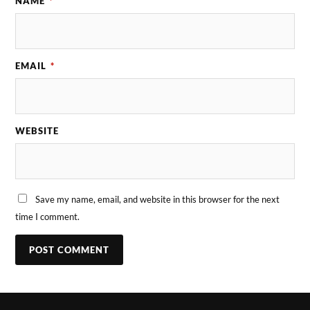
NAME
*
EMAIL
*
WEBSITE
Save my name, email, and website in this browser for the next
time I comment.