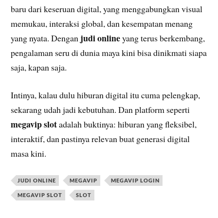
baru dari keseruan digital, yang menggabungkan visual
memukau, interaksi global, dan kesempatan menang
judi online
yang nyata. Dengan
yang terus berkembang,
pengalaman seru di dunia maya kini bisa dinikmati siapa
saja, kapan saja.
Intinya, kalau dulu hiburan digital itu cuma pelengkap,
sekarang udah jadi kebutuhan. Dan platform seperti
megavip slot
adalah buktinya: hiburan yang fleksibel,
interaktif, dan pastinya relevan buat generasi digital
masa kini.
JUDI ONLINE
MEGAVIP
MEGAVIP LOGIN
MEGAVIP SLOT
SLOT