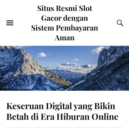
Situs Resmi Slot
Gacor dengan
Sistem Pembayaran
Aman
Keseruan Digital yang Bikin
Betah di Era Hiburan Online