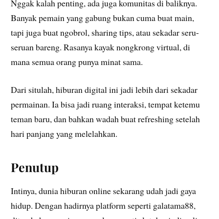
Nggak kalah penting, ada juga komunitas di baliknya.
Banyak pemain yang gabung bukan cuma buat main,
tapi juga buat ngobrol, sharing tips, atau sekadar seru-
seruan bareng. Rasanya kayak nongkrong virtual, di
mana semua orang punya minat sama.
Dari situlah, hiburan digital ini jadi lebih dari sekadar
permainan. Ia bisa jadi ruang interaksi, tempat ketemu
teman baru, dan bahkan wadah buat refreshing setelah
hari panjang yang melelahkan.
Penutup
Intinya, dunia hiburan online sekarang udah jadi gaya
hidup. Dengan hadirnya platform seperti galatama88,