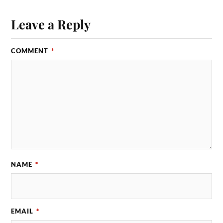
Leave a Reply
COMMENT
*
NAME
*
EMAIL
*