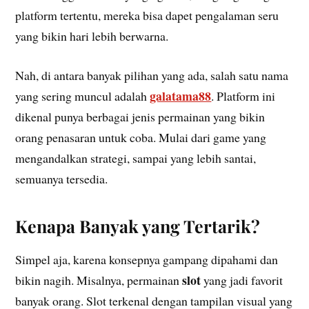
platform tertentu, mereka bisa dapet pengalaman seru
yang bikin hari lebih berwarna.
Nah, di antara banyak pilihan yang ada, salah satu nama
galatama88
yang sering muncul adalah
. Platform ini
dikenal punya berbagai jenis permainan yang bikin
orang penasaran untuk coba. Mulai dari game yang
mengandalkan strategi, sampai yang lebih santai,
semuanya tersedia.
Kenapa Banyak yang Tertarik?
Simpel aja, karena konsepnya gampang dipahami dan
slot
bikin nagih. Misalnya, permainan
yang jadi favorit
banyak orang. Slot terkenal dengan tampilan visual yang