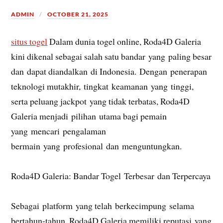
ADMIN
OCTOBER 21, 2025
situs togel
Dalam dunia togel online, Roda4D Galeria
kini dikenal sebagai salah satu bandar yang paling besar
dan dapat diandalkan di Indonesia. Dengan penerapan
teknologi mutakhir, tingkat keamanan yang tinggi,
serta peluang jackpot yang tidak terbatas, Roda4D
Galeria menjadi pilihan utama bagi pemain
yang mencari pengalaman
bermain yang profesional dan menguntungkan.
Roda4D Galeria: Bandar Togel Terbesar dan Terpercaya
Sebagai platform yang telah berkecimpung selama
bertahun-tahun, Roda4D Galeria memiliki reputasi yang