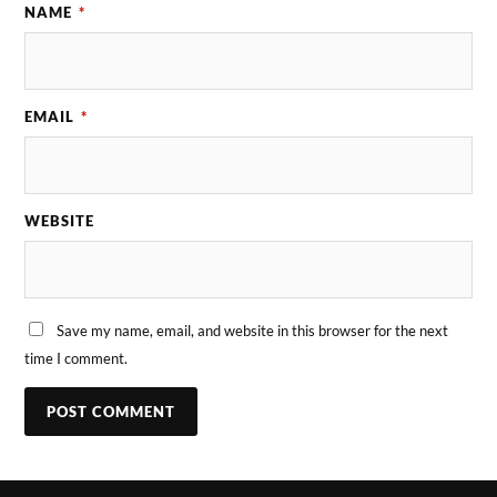
NAME
*
EMAIL
*
WEBSITE
Save my name, email, and website in this browser for the next
time I comment.