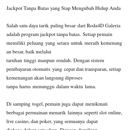
Jackpot Tanpa Batas yang Siap Mengubah Hidup Anda
Salah satu daya tarik paling besar dari Roda4D Galeria
adalah program jackpot tanpa batas. Setiap pemain
memiliki peluang yang setara untuk meraih kemenang
an besar, baik melalui
taruhan tinggi maupun rendah. Dengan sistem
pembayaran otomatis yang cepat dan transparan, setiap
kemenangan akan langsung diproses
tanpa harus menunggu dalam waktu lama.
Di samping togel, pemain juga dapat menikmati
berbagai permainan menarik lainnya seperti slot online,
live casino, dan poker, yang semuanya dapat
diakses dalam satu akun. Dengan demikian,