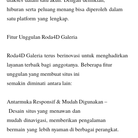
hiburan serta peluang menang bisa diperoleh dalam
satu platform yang lengkap.
Fitur Unggulan Roda4D Galeria
Roda4D Galeria terus berinovasi untuk menghadirkan
layanan terbaik bagi anggotanya. Beberapa fitur
unggulan yang membuat situs ini
semakin diminati antara lain:
Antarmuka Responsif & Mudah Digunakan –
Desain situs yang menawan dan
mudah dinavigasi, memberikan pengalaman
bermain yang lebih nyaman di berbagai perangkat.