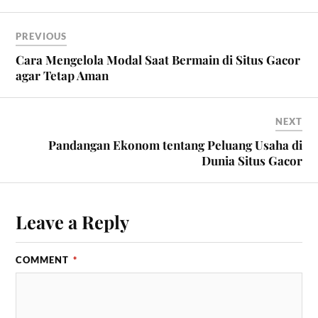
PREVIOUS
Cara Mengelola Modal Saat Bermain di Situs Gacor
agar Tetap Aman
NEXT
Pandangan Ekonom tentang Peluang Usaha di
Dunia Situs Gacor
Leave a Reply
COMMENT
*