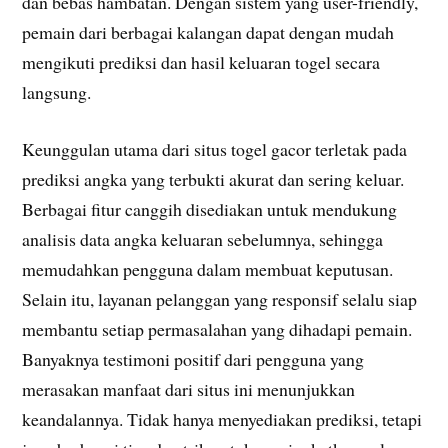
dan bebas hambatan. Dengan sistem yang user-friendly,
pemain dari berbagai kalangan dapat dengan mudah
mengikuti prediksi dan hasil keluaran togel secara
langsung.
Keunggulan utama dari situs togel gacor terletak pada
prediksi angka yang terbukti akurat dan sering keluar.
Berbagai fitur canggih disediakan untuk mendukung
analisis data angka keluaran sebelumnya, sehingga
memudahkan pengguna dalam membuat keputusan.
Selain itu, layanan pelanggan yang responsif selalu siap
membantu setiap permasalahan yang dihadapi pemain.
Banyaknya testimoni positif dari pengguna yang
merasakan manfaat dari situs ini menunjukkan
keandalannya. Tidak hanya menyediakan prediksi, tetapi