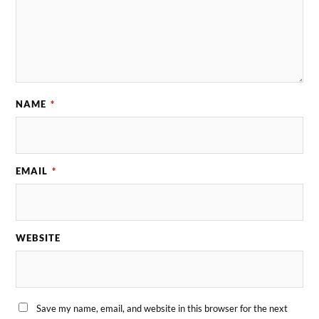
NAME
*
EMAIL
*
WEBSITE
Save my name, email, and website in this browser for the next