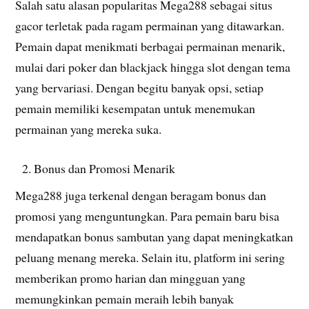
Salah satu alasan popularitas Mega288 sebagai situs
gacor terletak pada ragam permainan yang ditawarkan.
Pemain dapat menikmati berbagai permainan menarik,
mulai dari poker dan blackjack hingga slot dengan tema
yang bervariasi. Dengan begitu banyak opsi, setiap
pemain memiliki kesempatan untuk menemukan
permainan yang mereka suka.
Bonus dan Promosi Menarik
Mega288 juga terkenal dengan beragam bonus dan
promosi yang menguntungkan. Para pemain baru bisa
mendapatkan bonus sambutan yang dapat meningkatkan
peluang menang mereka. Selain itu, platform ini sering
memberikan promo harian dan mingguan yang
memungkinkan pemain meraih lebih banyak