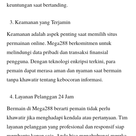
keuntungan saat bertanding.
Keamanan yang Terjamin
Keamanan adalah aspek penting saat memilih situs
permainan online. Mega288 berkomitmen untuk
melindungi data pribadi dan transaksi finansial
pengguna. Dengan teknologi enkripsi terkini, para
pemain dapat merasa aman dan nyaman saat bermain
tanpa khawatir tentang kebocoran informasi.
Layanan Pelanggan 24 Jam
Bermain di Mega288 berarti pemain tidak perlu
khawatir jika menghadapi kendala atau pertanyaan. Tim
layanan pelanggan yang profesional dan responsif siap
membantu kapan saja. Anda bisa menghubungi mereka