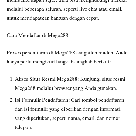
melalui beberapa saluran, seperti live chat atau email,
untuk mendapatkan bantuan dengan cepat.
Cara Mendaftar di Mega288
Proses pendaftaran di Mega288 sangatlah mudah. Anda
hanya perlu mengikuti langkah-langkah berikut:
Akses Situs Resmi Mega288: Kunjungi situs resmi
Mega288 melalui browser yang Anda gunakan.
Isi Formulir Pendaftaran: Cari tombol pendaftaran
dan isi formulir yang diberikan dengan informasi
yang diperlukan, seperti nama, email, dan nomor
telepon.