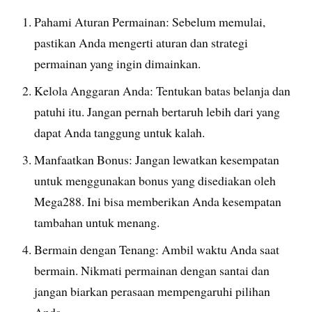
Pahami Aturan Permainan: Sebelum memulai,
pastikan Anda mengerti aturan dan strategi
permainan yang ingin dimainkan.
Kelola Anggaran Anda: Tentukan batas belanja dan
patuhi itu. Jangan pernah bertaruh lebih dari yang
dapat Anda tanggung untuk kalah.
Manfaatkan Bonus: Jangan lewatkan kesempatan
untuk menggunakan bonus yang disediakan oleh
Mega288. Ini bisa memberikan Anda kesempatan
tambahan untuk menang.
Bermain dengan Tenang: Ambil waktu Anda saat
bermain. Nikmati permainan dengan santai dan
jangan biarkan perasaan mempengaruhi pilihan
Anda.