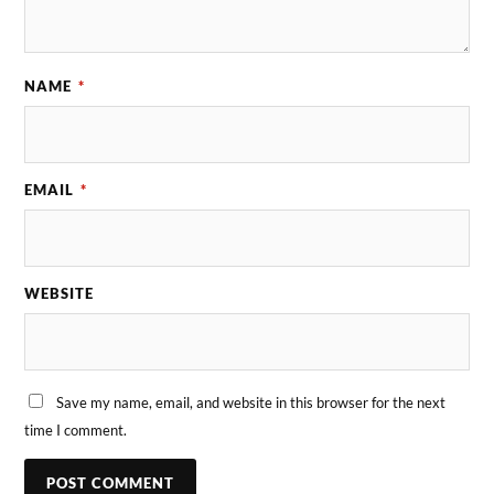
NAME
*
EMAIL
*
WEBSITE
Save my name, email, and website in this browser for the next
time I comment.