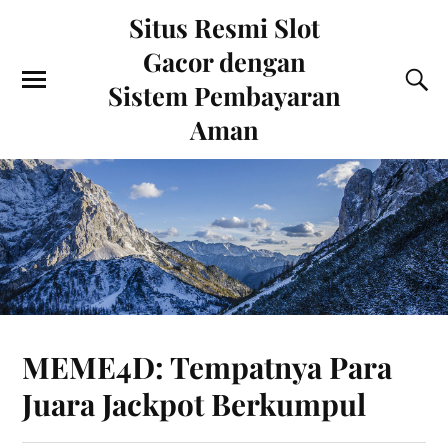
Situs Resmi Slot
Gacor dengan
Sistem Pembayaran
Aman
MEME4D: Tempatnya Para
Juara Jackpot Berkumpul