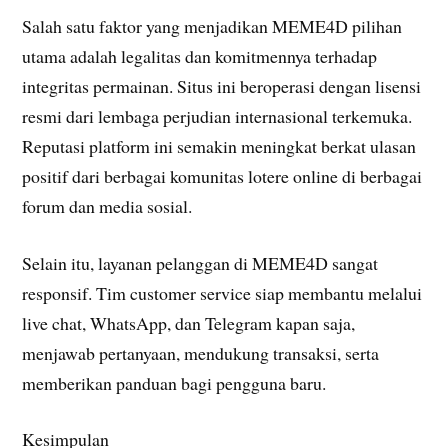
Salah satu faktor yang menjadikan MEME4D pilihan
utama adalah legalitas dan komitmennya terhadap
integritas permainan. Situs ini beroperasi dengan lisensi
resmi dari lembaga perjudian internasional terkemuka.
Reputasi platform ini semakin meningkat berkat ulasan
positif dari berbagai komunitas lotere online di berbagai
forum dan media sosial.
Selain itu, layanan pelanggan di MEME4D sangat
responsif. Tim customer service siap membantu melalui
live chat, WhatsApp, dan Telegram kapan saja,
menjawab pertanyaan, mendukung transaksi, serta
memberikan panduan bagi pengguna baru.
Kesimpulan