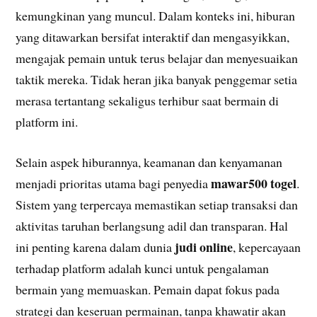
kemungkinan yang muncul. Dalam konteks ini, hiburan
yang ditawarkan bersifat interaktif dan mengasyikkan,
mengajak pemain untuk terus belajar dan menyesuaikan
taktik mereka. Tidak heran jika banyak penggemar setia
merasa tertantang sekaligus terhibur saat bermain di
platform ini.
Selain aspek hiburannya, keamanan dan kenyamanan
mawar500 togel
menjadi prioritas utama bagi penyedia
.
Sistem yang terpercaya memastikan setiap transaksi dan
aktivitas taruhan berlangsung adil dan transparan. Hal
judi online
ini penting karena dalam dunia
, kepercayaan
terhadap platform adalah kunci untuk pengalaman
bermain yang memuaskan. Pemain dapat fokus pada
strategi dan keseruan permainan, tanpa khawatir akan