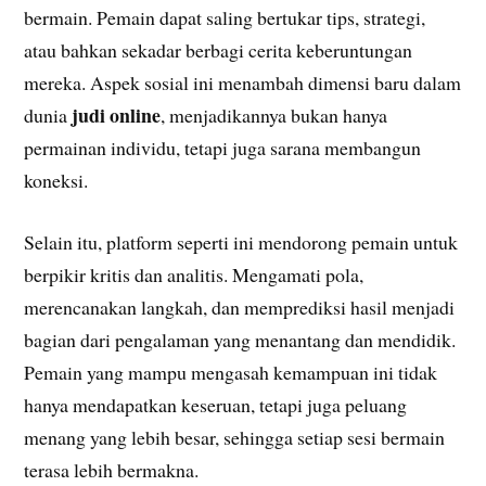
bermain. Pemain dapat saling bertukar tips, strategi,
atau bahkan sekadar berbagi cerita keberuntungan
mereka. Aspek sosial ini menambah dimensi baru dalam
judi online
dunia
, menjadikannya bukan hanya
permainan individu, tetapi juga sarana membangun
koneksi.
Selain itu, platform seperti ini mendorong pemain untuk
berpikir kritis dan analitis. Mengamati pola,
merencanakan langkah, dan memprediksi hasil menjadi
bagian dari pengalaman yang menantang dan mendidik.
Pemain yang mampu mengasah kemampuan ini tidak
hanya mendapatkan keseruan, tetapi juga peluang
menang yang lebih besar, sehingga setiap sesi bermain
terasa lebih bermakna.