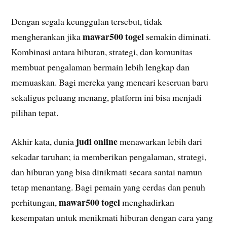
Dengan segala keunggulan tersebut, tidak
mawar500 togel
mengherankan jika
semakin diminati.
Kombinasi antara hiburan, strategi, dan komunitas
membuat pengalaman bermain lebih lengkap dan
memuaskan. Bagi mereka yang mencari keseruan baru
sekaligus peluang menang, platform ini bisa menjadi
pilihan tepat.
judi online
Akhir kata, dunia
menawarkan lebih dari
sekadar taruhan; ia memberikan pengalaman, strategi,
dan hiburan yang bisa dinikmati secara santai namun
tetap menantang. Bagi pemain yang cerdas dan penuh
mawar500 togel
perhitungan,
menghadirkan
kesempatan untuk menikmati hiburan dengan cara yang