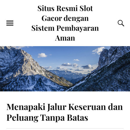
Situs Resmi Slot
Gacor dengan
Sistem Pembayaran
Aman
Menapaki Jalur Keseruan dan
Peluang Tanpa Batas