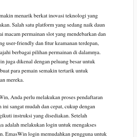
emakin menarik berkat inovasi teknologi yang
kan. Salah satu platform yang sedang naik daun
ai macam permainan slot yang mendebarkan dan
 user-friendly dan fitur keamanan terdepan,
jahi berbagai pilihan permainan di dalamnya.
n juga dikenal dengan peluang besar untuk
uat para pemain semakin tertarik untuk
an mereka.
in, Anda perlu melakukan proses pendaftaran
rm ini sangat mudah dan cepat, cukup dengan
ikuti instruksi yang disediakan. Setelah
tnya adalah melakukan login untuk mengakses
akan. EmasWin login memudahkan pengguna untuk