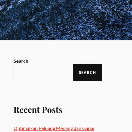
Search
SEARCH
Recent Posts
Optimalkan Peluang Menang dan Gapai