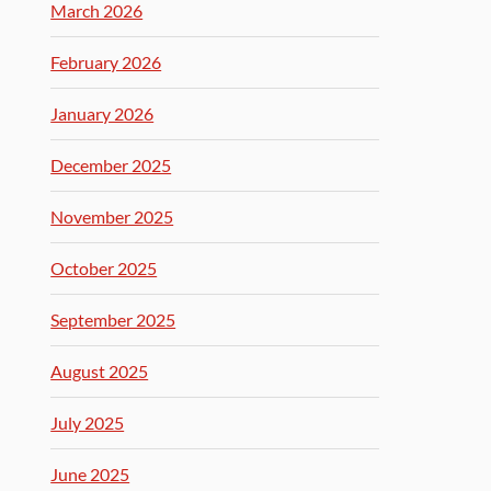
March 2026
February 2026
January 2026
December 2025
November 2025
October 2025
September 2025
August 2025
July 2025
June 2025