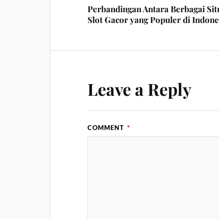
Perbandingan Antara Berbagai Sit
Slot Gacor yang Populer di Indone
Leave a Reply
COMMENT
*