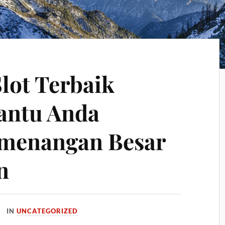
Slot Terbaik
antu Anda
menangan Besar
n
IN
UNCATEGORIZED