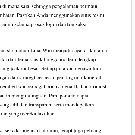
n di mana saja, sehingga pengalaman bermain
ambatan. Pastikan Anda menggunakan situs resmi
rjamin selama proses login dan transaksi
daan slot dalam EmasWin menjadi daya tarik utama.
ulai dari tema klasik hingga modern, lengkap
ang jackpot besar. Setiap putaran menawarkan
ngan dan strategi berperan penting untuk meraih
i memberikan berbagai bonus menarik dan promosi
akin menguntungkan. Para pemain dapat
ang adil dan transparan, serta mendapatkan
aran yang mereka lakukan.
sekadar mencari hiburan, tetapi juga peluang