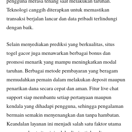
pengguna merasa tenang saat melakukan taruhan.
Teknologi canggih diterapkan untuk memastikan
transaksi berjalan lancar dan data pribadi terlindungi
dengan baik.
Selain menyediakan prediksi yang berkualitas, situs
togel gacor juga menawarkan berbagai bonus dan
promosi menarik yang mampu meningkatkan modal
taruhan. Berbagai metode pembayaran yang beragam
memudahkan pemain dalam melakukan deposit maupun
penarikan dana secara cepat dan aman. Fitur live chat
support siap membantu setiap pertanyaan maupun
kendala yang dihadapi pengguna, sehingga pengalaman
bermain semakin menyenangkan dan tanpa hambatan.
Keandalan layanan ini menjadi salah satu faktor utama