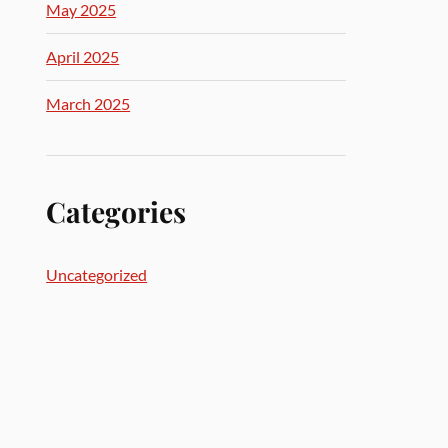
May 2025
April 2025
March 2025
Categories
Uncategorized