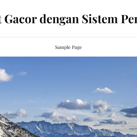
ot Gacor dengan Sistem 
Sample Page