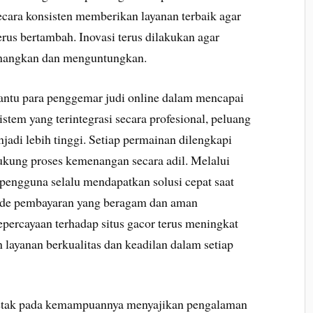
secara konsisten memberikan layanan terbaik agar
terus bertambah. Inovasi terus dilakukan agar
nangkan dan menguntungkan.
antu para penggemar judi online dalam mencapai
tem yang terintegrasi secara profesional, peluang
adi lebih tinggi. Setiap permainan dilengkapi
dukung proses kemenangan secara adil. Melalui
pengguna selalu mendapatkan solusi cepat saat
tode pembayaran yang beragam dan aman
percayaan terhadap situs gacor terus meningkat
layanan berkualitas dan keadilan dalam setiap
erletak pada kemampuannya menyajikan pengalaman