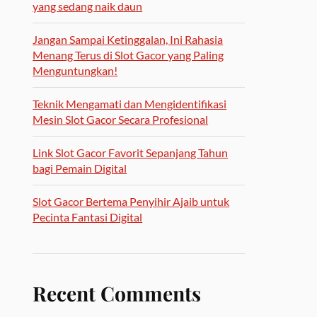
yang sedang naik daun
Jangan Sampai Ketinggalan, Ini Rahasia
Menang Terus di Slot Gacor yang Paling
Menguntungkan!
Teknik Mengamati dan Mengidentifikasi
Mesin Slot Gacor Secara Profesional
Link Slot Gacor Favorit Sepanjang Tahun
bagi Pemain Digital
Slot Gacor Bertema Penyihir Ajaib untuk
Pecinta Fantasi Digital
Recent Comments