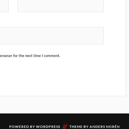
browser for the next time I comment.
&
POWERED BY
WORDPRESS
THEME BY
ANDERS NORÉN