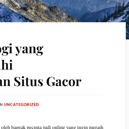
gi yang
hi
n Situs Gacor
IN
UNCATEGORIZED
oleh banyak pecinta judi online yang ingin meraih