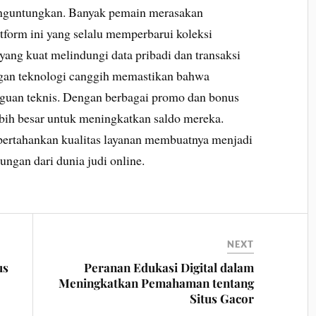
nguntungkan. Banyak pemain merasakan
tform ini yang selalu memperbarui koleksi
ang kuat melindungi data pribadi dan transaksi
gan teknologi canggih memastikan bahwa
gguan teknis. Dengan berbagai promo dan bonus
bih besar untuk meningkatkan saldo mereka.
pertahankan kualitas layanan membuatnya menjadi
ungan dari dunia judi online.
NEXT
us
Peranan Edukasi Digital dalam
Meningkatkan Pemahaman tentang
Situs Gacor