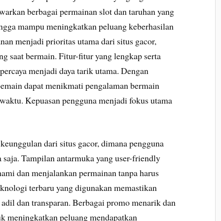
warkan berbagai permainan slot dan taruhan yang
ingga mampu meningkatkan peluang keberhasilan
n menjadi prioritas utama dari situs gacor,
 saat bermain. Fitur-fitur yang lengkap serta
rpercaya menjadi daya tarik utama. Dengan
, pemain dapat menikmati pengalaman bermain
 waktu. Kepuasan pengguna menjadi fokus utama
keunggulan dari situs gacor, dimana pengguna
 saja. Tampilan antarmuka yang user-friendly
ami dan menjalankan permainan tanpa harus
knologi terbaru yang digunakan memastikan
adil dan transparan. Berbagai promo menarik dan
tuk meningkatkan peluang mendapatkan