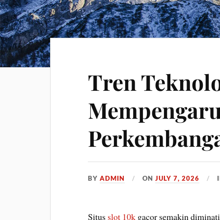
Tren Teknolo
Mempengaru
Perkembanga
BY
ADMIN
ON
JULY 7, 2026
Situs
slot 10k
gacor semakin diminati 