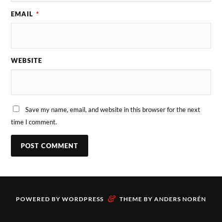
EMAIL
*
WEBSITE
Save my name, email, and website in this browser for the next
time I comment.
&
POWERED BY
WORDPRESS
THEME BY
ANDERS NORÉN