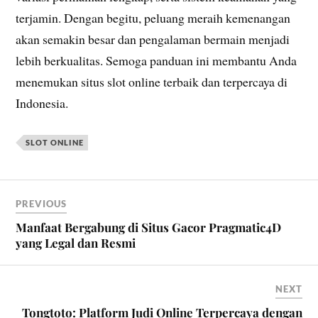
terjamin. Dengan begitu, peluang meraih kemenangan
akan semakin besar dan pengalaman bermain menjadi
lebih berkualitas. Semoga panduan ini membantu Anda
menemukan situs slot online terbaik dan terpercaya di
Indonesia.
SLOT ONLINE
PREVIOUS
Manfaat Bergabung di Situs Gacor Pragmatic4D
yang Legal dan Resmi
NEXT
Tongtoto: Platform Judi Online Terpercaya dengan