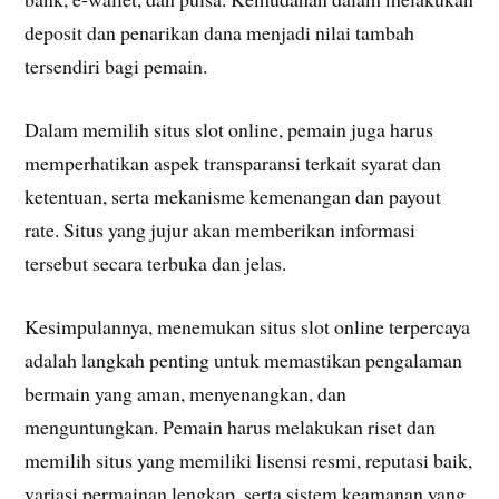
deposit dan penarikan dana menjadi nilai tambah
tersendiri bagi pemain.
Dalam memilih situs slot online, pemain juga harus
memperhatikan aspek transparansi terkait syarat dan
ketentuan, serta mekanisme kemenangan dan payout
rate. Situs yang jujur akan memberikan informasi
tersebut secara terbuka dan jelas.
Kesimpulannya, menemukan situs slot online terpercaya
adalah langkah penting untuk memastikan pengalaman
bermain yang aman, menyenangkan, dan
menguntungkan. Pemain harus melakukan riset dan
memilih situs yang memiliki lisensi resmi, reputasi baik,
variasi permainan lengkap, serta sistem keamanan yang