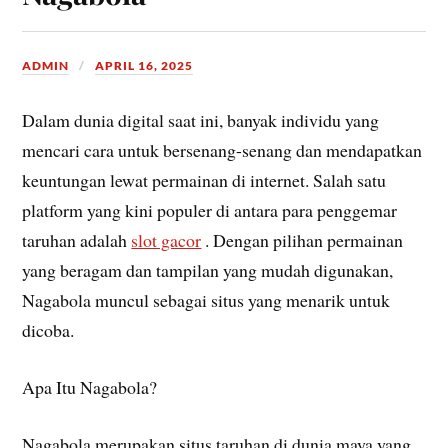
ADMIN
APRIL 16, 2025
Dalam dunia digital saat ini, banyak individu yang
mencari cara untuk bersenang-senang dan mendapatkan
keuntungan lewat permainan di internet. Salah satu
platform yang kini populer di antara para penggemar
taruhan adalah
slot gacor
. Dengan pilihan permainan
yang beragam dan tampilan yang mudah digunakan,
Nagabola muncul sebagai situs yang menarik untuk
dicoba.
Apa Itu Nagabola?
Nagabola merupakan situs taruhan di dunia maya yang