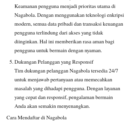
Keamanan pengguna menjadi prioritas utama di
Nagabola. Dengan menggunakan teknologi enkripsi
modern, semua data pribadi dan transaksi keuangan
pengguna terlindung dari akses yang tidak
diinginkan. Hal ini memberikan rasa aman bagi
pengguna untuk bermain dengan nyaman.
Dukungan Pelanggan yang Responsif
Tim dukungan pelanggan Nagabola tersedia 24/7
untuk menjawab pertanyaan atau memecahkan
masalah yang dihadapi pengguna. Dengan layanan
yang cepat dan responsif, pengalaman bermain
Anda akan semakin menyenangkan.
Cara Mendaftar di Nagabola