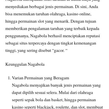
menyediakan berbagai jenis permainan. Di sini, Anda
bisa menemukan taruhan olahraga, kasino online,
hingga permainan slot yang menarik. Dengan tujuan
memberikan pengalaman taruhan yang terbaik kepada
penggunanya, Nagabola berhasil menciptakan reputasi
sebagai situs terpercaya dengan tingkat kemenangan
tinggi, yang sering disebut “gacor. “
Keunggulan Nagabola
Varian Permainan yang Beragam
Nagabola menyajikan banyak jenis permainan yang
dapat dipilih sesuai selera. Mulai dari olahraga
seperti sepak bola dan basket, hingga permainan
kasino seperti blackjack, roulette, dan slot, membuat