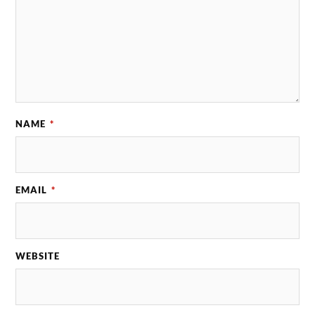
NAME
*
EMAIL
*
WEBSITE