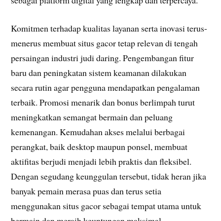
Komitmen terhadap kualitas layanan serta inovasi terus-
menerus membuat situs gacor tetap relevan di tengah
persaingan industri judi daring. Pengembangan fitur
baru dan peningkatan sistem keamanan dilakukan
secara rutin agar pengguna mendapatkan pengalaman
terbaik. Promosi menarik dan bonus berlimpah turut
meningkatkan semangat bermain dan peluang
kemenangan. Kemudahan akses melalui berbagai
perangkat, baik desktop maupun ponsel, membuat
aktifitas berjudi menjadi lebih praktis dan fleksibel.
Dengan segudang keunggulan tersebut, tidak heran jika
banyak pemain merasa puas dan terus setia
menggunakan situs gacor sebagai tempat utama untuk
bermain dan meraih keuntungan maksimal.