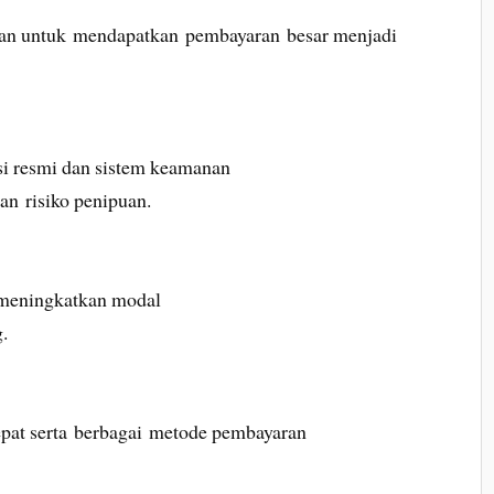
an untuk mendapatkan pembayaran besar menjadi
si resmi dan sistem keamanan
n risiko penipuan.
 meningkatkan modal
.
epat serta berbagai metode pembayaran