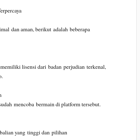
Terpercaya
imal dan aman, berikut adalah beberapa
a memiliki lisensi dari badan perjudian terkenal,
o.
n
 sudah mencoba bermain di platform tersebut.
balian yang tinggi dan pilihan