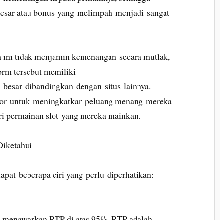
esar atau bonus yang melimpah menjadi sangat
h ini tidak menjamin kemenangan secara mutlak,
rm tersebut memiliki
besar dibandingkan dengan situs lainnya.
acor untuk meningkatkan peluang menang mereka
i permainan slot yang mereka mainkan.
 Diketahui
dapat beberapa ciri yang perlu diperhatikan:
 menawarkan RTP di atas 95%. RTP adalah