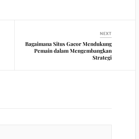
NEXT
Bagaimana Situs Gacor Mendukung
Pemain dalam Mengembangkan
Strategi