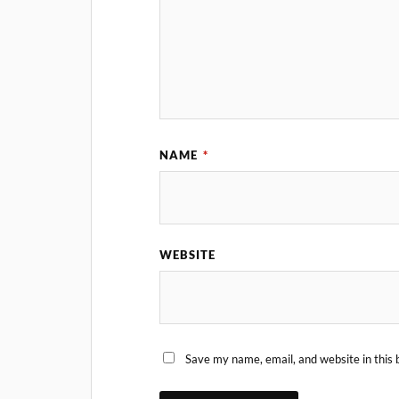
NAME
*
WEBSITE
Save my name, email, and website in this 