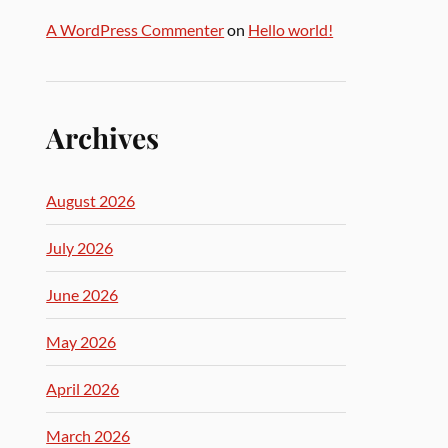
A WordPress Commenter
on
Hello world!
Archives
August 2026
July 2026
June 2026
May 2026
April 2026
March 2026