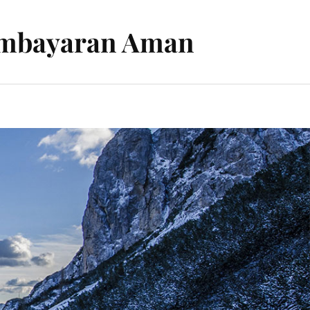
Pembayaran Aman