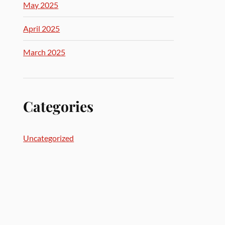
May 2025
April 2025
March 2025
Categories
Uncategorized