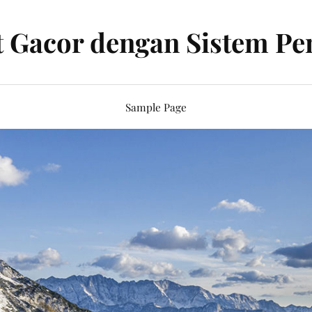
ot Gacor dengan Sistem 
Sample Page