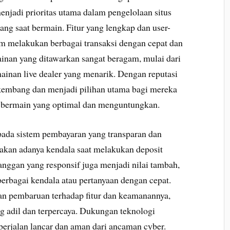
jadi prioritas utama dalam pengelolaan situs
ang saat bermain. Fitur yang lengkap dan user-
 melakukan berbagai transaksi dengan cepat dan
ainan yang ditawarkan sangat beragam, mulai dari
mainan live dealer yang menarik. Dengan reputasi
erkembang dan menjadi pilihan utama bagi mereka
 bermain yang optimal dan menguntungkan.
 pada sistem pembayaran yang transparan dan
 akan adanya kendala saat melakukan deposit
nggan yang responsif juga menjadi nilai tambah,
rbagai kendala atau pertanyaan dengan cepat.
ukan pembaruan terhadap fitur dan keamanannya,
 adil dan terpercaya. Dukungan teknologi
berjalan lancar dan aman dari ancaman cyber.