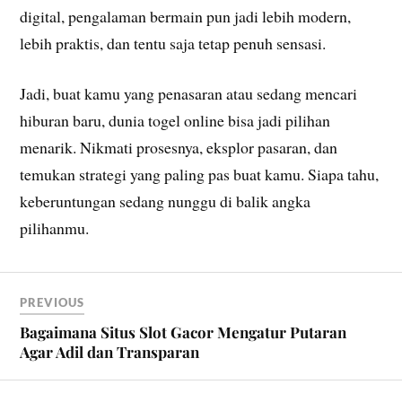
digital, pengalaman bermain pun jadi lebih modern,
lebih praktis, dan tentu saja tetap penuh sensasi.
Jadi, buat kamu yang penasaran atau sedang mencari
hiburan baru, dunia togel online bisa jadi pilihan
menarik. Nikmati prosesnya, eksplor pasaran, dan
temukan strategi yang paling pas buat kamu. Siapa tahu,
keberuntungan sedang nunggu di balik angka
pilihanmu.
PREVIOUS
Bagaimana Situs Slot Gacor Mengatur Putaran
Agar Adil dan Transparan