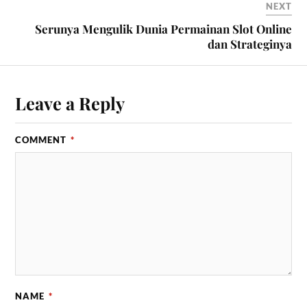
NEXT
Serunya Mengulik Dunia Permainan Slot Online
dan Strateginya
Leave a Reply
COMMENT
*
NAME
*