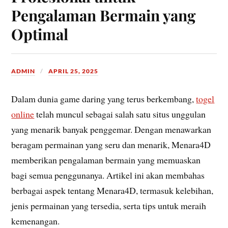
Pengalaman Bermain yang
Optimal
ADMIN
APRIL 25, 2025
Dalam dunia game daring yang terus berkembang,
togel
online
telah muncul sebagai salah satu situs unggulan
yang menarik banyak penggemar. Dengan menawarkan
beragam permainan yang seru dan menarik, Menara4D
memberikan pengalaman bermain yang memuaskan
bagi semua penggunanya. Artikel ini akan membahas
berbagai aspek tentang Menara4D, termasuk kelebihan,
jenis permainan yang tersedia, serta tips untuk meraih
kemenangan.