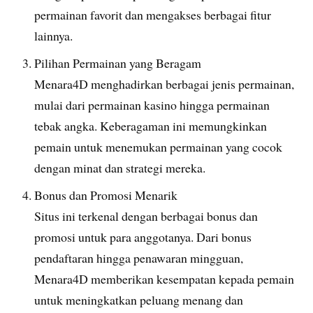
permainan favorit dan mengakses berbagai fitur
lainnya.
Pilihan Permainan yang Beragam
Menara4D menghadirkan berbagai jenis permainan,
mulai dari permainan kasino hingga permainan
tebak angka. Keberagaman ini memungkinkan
pemain untuk menemukan permainan yang cocok
dengan minat dan strategi mereka.
Bonus dan Promosi Menarik
Situs ini terkenal dengan berbagai bonus dan
promosi untuk para anggotanya. Dari bonus
pendaftaran hingga penawaran mingguan,
Menara4D memberikan kesempatan kepada pemain
untuk meningkatkan peluang menang dan