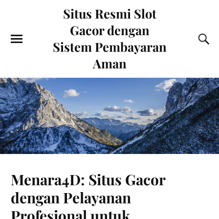
Situs Resmi Slot
Gacor dengan
Sistem Pembayaran
Aman
Menara4D: Situs Gacor
dengan Pelayanan
Profesional untuk