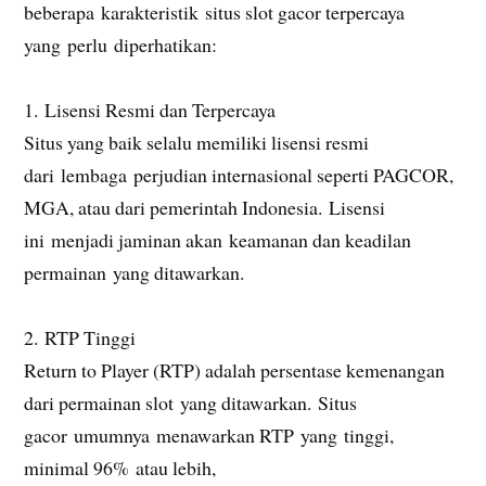
beberapa karakteristik situs slot gacor terpercaya
yang perlu diperhatikan:
1. Lisensi Resmi dan Terpercaya
Situs yang baik selalu memiliki lisensi resmi
dari lembaga perjudian internasional seperti PAGCOR,
MGA, atau dari pemerintah Indonesia. Lisensi
ini menjadi jaminan akan keamanan dan keadilan
permainan yang ditawarkan.
2. RTP Tinggi
Return to Player (RTP) adalah persentase kemenangan
dari permainan slot yang ditawarkan. Situs
gacor umumnya menawarkan RTP yang tinggi,
minimal 96% atau lebih,