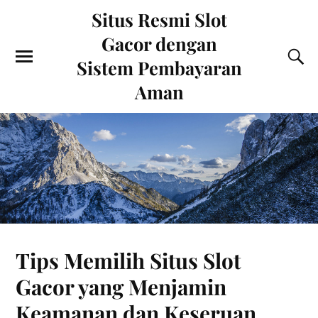
Situs Resmi Slot
Gacor dengan
Sistem Pembayaran
Aman
Tips Memilih Situs Slot
Gacor yang Menjamin
Keamanan dan Keseruan