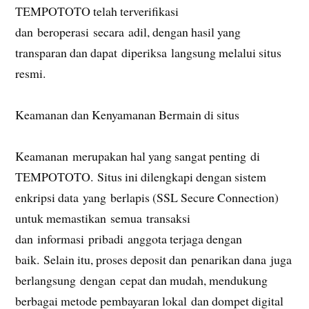
TEMPOTOTO telah terverifikasi
dan beroperasi secara adil, dengan hasil yang
transparan dan dapat diperiksa langsung melalui situs
resmi.
Keamanan dan Kenyamanan Bermain di situs
Keamanan merupakan hal yang sangat penting di
TEMPOTOTO. Situs ini dilengkapi dengan sistem
enkripsi data yang berlapis (SSL Secure Connection)
untuk memastikan semua transaksi
dan informasi pribadi anggota terjaga dengan
baik. Selain itu, proses deposit dan penarikan dana juga
berlangsung dengan cepat dan mudah, mendukung
berbagai metode pembayaran lokal dan dompet digital