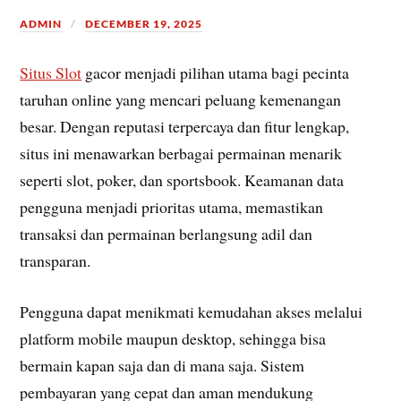
ADMIN
DECEMBER 19, 2025
Situs Slot
gacor menjadi pilihan utama bagi pecinta
taruhan online yang mencari peluang kemenangan
besar. Dengan reputasi terpercaya dan fitur lengkap,
situs ini menawarkan berbagai permainan menarik
seperti slot, poker, dan sportsbook. Keamanan data
pengguna menjadi prioritas utama, memastikan
transaksi dan permainan berlangsung adil dan
transparan.
Pengguna dapat menikmati kemudahan akses melalui
platform mobile maupun desktop, sehingga bisa
bermain kapan saja dan di mana saja. Sistem
pembayaran yang cepat dan aman mendukung