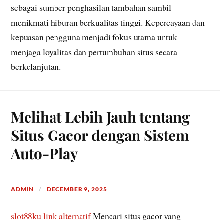
sebagai sumber penghasilan tambahan sambil
menikmati hiburan berkualitas tinggi. Kepercayaan dan
kepuasan pengguna menjadi fokus utama untuk
menjaga loyalitas dan pertumbuhan situs secara
berkelanjutan.
Melihat Lebih Jauh tentang
Situs Gacor dengan Sistem
Auto-Play
ADMIN
DECEMBER 9, 2025
slot88ku link alternatif
Mencari situs gacor yang