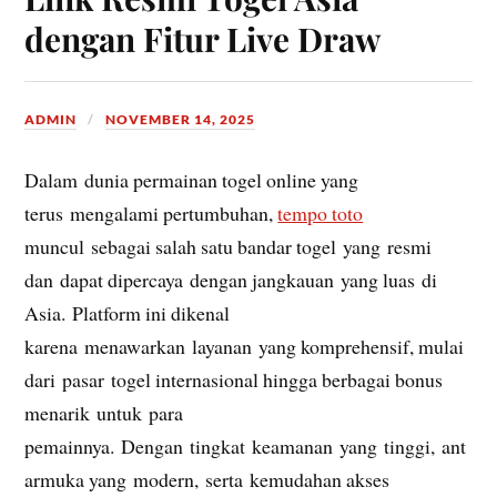
dengan Fitur Live Draw
ADMIN
NOVEMBER 14, 2025
Dalam dunia permainan togel online yang
terus mengalami pertumbuhan,
tempo toto
muncul sebagai salah satu bandar togel yang resmi
dan dapat dipercaya dengan jangkauan yang luas di
Asia. Platform ini dikenal
karena menawarkan layanan yang komprehensif, mulai
dari pasar togel internasional hingga berbagai bonus
menarik untuk para
pemainnya. Dengan tingkat keamanan yang tinggi, ant
armuka yang modern, serta kemudahan akses