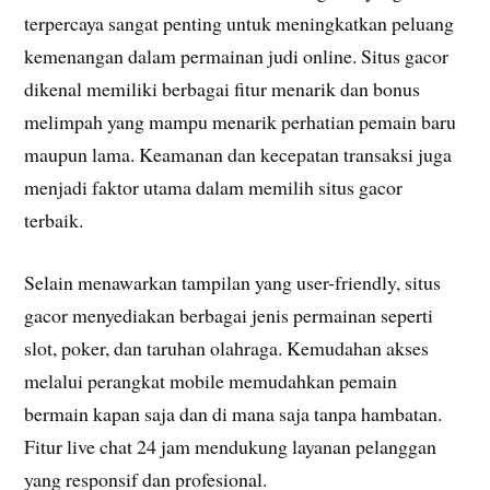
terpercaya sangat penting untuk meningkatkan peluang
kemenangan dalam permainan judi online. Situs gacor
dikenal memiliki berbagai fitur menarik dan bonus
melimpah yang mampu menarik perhatian pemain baru
maupun lama. Keamanan dan kecepatan transaksi juga
menjadi faktor utama dalam memilih situs gacor
terbaik.
Selain menawarkan tampilan yang user-friendly, situs
gacor menyediakan berbagai jenis permainan seperti
slot, poker, dan taruhan olahraga. Kemudahan akses
melalui perangkat mobile memudahkan pemain
bermain kapan saja dan di mana saja tanpa hambatan.
Fitur live chat 24 jam mendukung layanan pelanggan
yang responsif dan profesional.