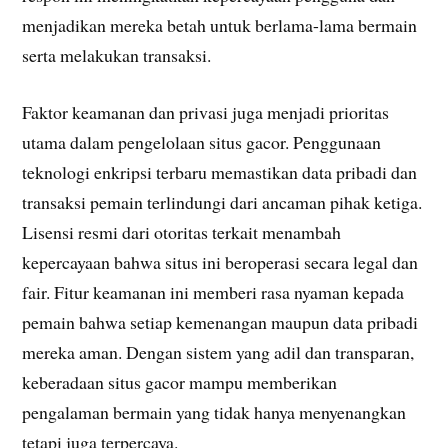
menjadikan mereka betah untuk berlama-lama bermain
serta melakukan transaksi.
Faktor keamanan dan privasi juga menjadi prioritas
utama dalam pengelolaan situs gacor. Penggunaan
teknologi enkripsi terbaru memastikan data pribadi dan
transaksi pemain terlindungi dari ancaman pihak ketiga.
Lisensi resmi dari otoritas terkait menambah
kepercayaan bahwa situs ini beroperasi secara legal dan
fair. Fitur keamanan ini memberi rasa nyaman kepada
pemain bahwa setiap kemenangan maupun data pribadi
mereka aman. Dengan sistem yang adil dan transparan,
keberadaan situs gacor mampu memberikan
pengalaman bermain yang tidak hanya menyenangkan
tetapi juga terpercaya.