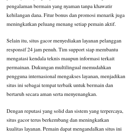
pengalaman bermain yang nyaman tanpa khawatir
kehilangan dana. Fitur bonus dan promosi menarik juga
meningkatkan peluang menang setiap pemain aktif.
Selain itu, situs gacor menyediakan layanan pelanggan
responsif 24 jam penuh. Tim support siap membantu
mengatasi kendala teknis maupun informasi terkait
permainan. Dukungan multilingual memudahkan
pengguna internasional mengakses layanan, menjadikan
situs ini sebagai tempat terbaik untuk bermain dan
bertaruh secara aman serta menyenangkan.
Dengan reputasi yang solid dan sistem yang terpercaya,
situs gacor terus berkembang dan meningkatkan
kualitas layanan. Pemain dapat mengandalkan situs ini