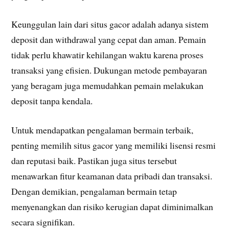
Keunggulan lain dari situs gacor adalah adanya sistem
deposit dan withdrawal yang cepat dan aman. Pemain
tidak perlu khawatir kehilangan waktu karena proses
transaksi yang efisien. Dukungan metode pembayaran
yang beragam juga memudahkan pemain melakukan
deposit tanpa kendala.
Untuk mendapatkan pengalaman bermain terbaik,
penting memilih situs gacor yang memiliki lisensi resmi
dan reputasi baik. Pastikan juga situs tersebut
menawarkan fitur keamanan data pribadi dan transaksi.
Dengan demikian, pengalaman bermain tetap
menyenangkan dan risiko kerugian dapat diminimalkan
secara signifikan.