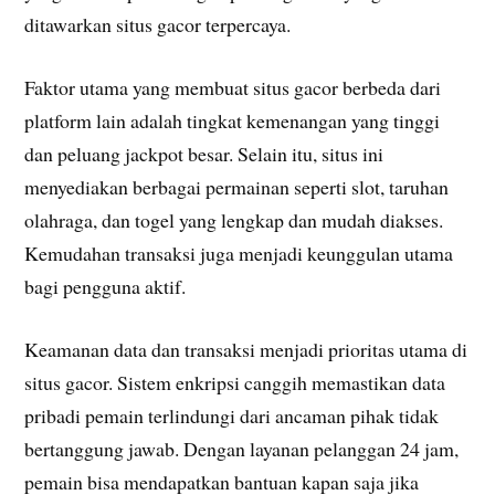
ditawarkan situs gacor terpercaya.
Faktor utama yang membuat situs gacor berbeda dari
platform lain adalah tingkat kemenangan yang tinggi
dan peluang jackpot besar. Selain itu, situs ini
menyediakan berbagai permainan seperti slot, taruhan
olahraga, dan togel yang lengkap dan mudah diakses.
Kemudahan transaksi juga menjadi keunggulan utama
bagi pengguna aktif.
Keamanan data dan transaksi menjadi prioritas utama di
situs gacor. Sistem enkripsi canggih memastikan data
pribadi pemain terlindungi dari ancaman pihak tidak
bertanggung jawab. Dengan layanan pelanggan 24 jam,
pemain bisa mendapatkan bantuan kapan saja jika