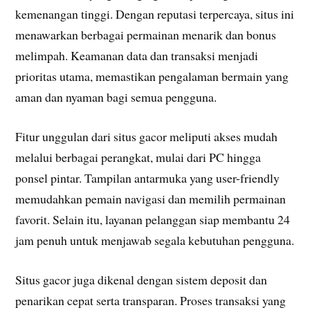
kemenangan tinggi. Dengan reputasi terpercaya, situs ini
menawarkan berbagai permainan menarik dan bonus
melimpah. Keamanan data dan transaksi menjadi
prioritas utama, memastikan pengalaman bermain yang
aman dan nyaman bagi semua pengguna.
Fitur unggulan dari situs gacor meliputi akses mudah
melalui berbagai perangkat, mulai dari PC hingga
ponsel pintar. Tampilan antarmuka yang user-friendly
memudahkan pemain navigasi dan memilih permainan
favorit. Selain itu, layanan pelanggan siap membantu 24
jam penuh untuk menjawab segala kebutuhan pengguna.
Situs gacor juga dikenal dengan sistem deposit dan
penarikan cepat serta transparan. Proses transaksi yang