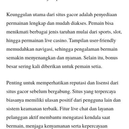
Keunggulan utama dari situs gacor adalah penyediaan
permainan lengkap dan mudah diakses. Pemain bisa
menikmati berbagai jenis taruhan mulai dari sports, slot,
hingga permainan live casino. Tampilan user-friendly
memudahkan navigasi, sehingga pengalaman bermain
semakin menyenangkan dan nyaman. Selain itu, bonus
besar sering kali diberikan untuk pemain setia.
Penting untuk memperhatikan reputasi dan lisensi dari
situs gacor sebelum bergabung. Situs yang terpercaya
biasanya memiliki ulasan positif dari pengguna lain dan
sistem keamanan terbaik. Fitur live chat dan layanan
pelanggan aktif membantu mengatasi kendala saat
bermain, menjaga kenyamanan serta kepercayaan