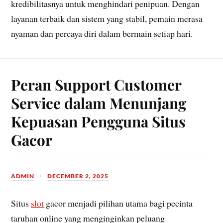
kredibilitasnya untuk menghindari penipuan. Dengan
layanan terbaik dan sistem yang stabil, pemain merasa
nyaman dan percaya diri dalam bermain setiap hari.
Peran Support Customer
Service dalam Menunjang
Kepuasan Pengguna Situs
Gacor
ADMIN
DECEMBER 2, 2025
Situs
slot
gacor menjadi pilihan utama bagi pecinta
taruhan online yang menginginkan peluang