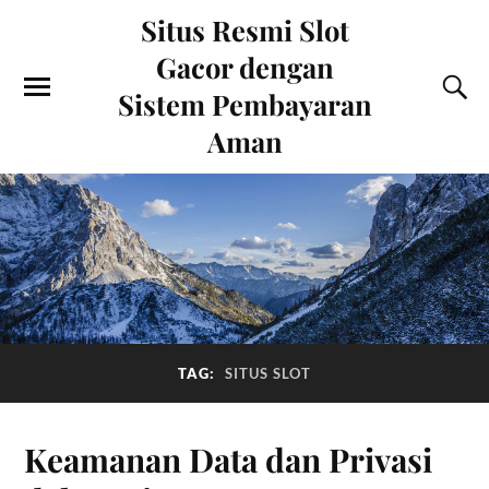
Situs Resmi Slot
Gacor dengan
Sistem Pembayaran
Aman
TAG:
SITUS SLOT
Keamanan Data dan Privasi