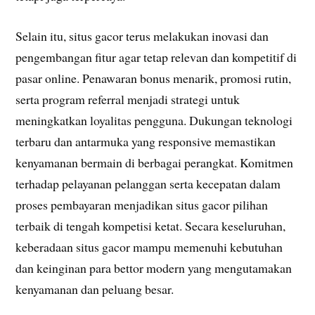
Selain itu, situs gacor terus melakukan inovasi dan
pengembangan fitur agar tetap relevan dan kompetitif di
pasar online. Penawaran bonus menarik, promosi rutin,
serta program referral menjadi strategi untuk
meningkatkan loyalitas pengguna. Dukungan teknologi
terbaru dan antarmuka yang responsive memastikan
kenyamanan bermain di berbagai perangkat. Komitmen
terhadap pelayanan pelanggan serta kecepatan dalam
proses pembayaran menjadikan situs gacor pilihan
terbaik di tengah kompetisi ketat. Secara keseluruhan,
keberadaan situs gacor mampu memenuhi kebutuhan
dan keinginan para bettor modern yang mengutamakan
kenyamanan dan peluang besar.