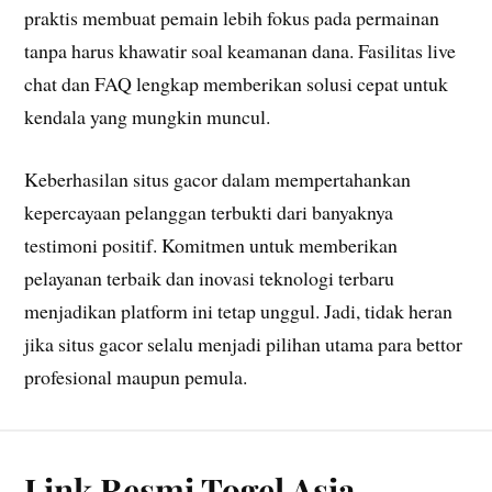
praktis membuat pemain lebih fokus pada permainan
tanpa harus khawatir soal keamanan dana. Fasilitas live
chat dan FAQ lengkap memberikan solusi cepat untuk
kendala yang mungkin muncul.
Keberhasilan situs gacor dalam mempertahankan
kepercayaan pelanggan terbukti dari banyaknya
testimoni positif. Komitmen untuk memberikan
pelayanan terbaik dan inovasi teknologi terbaru
menjadikan platform ini tetap unggul. Jadi, tidak heran
jika situs gacor selalu menjadi pilihan utama para bettor
profesional maupun pemula.
Link Resmi Togel Asia