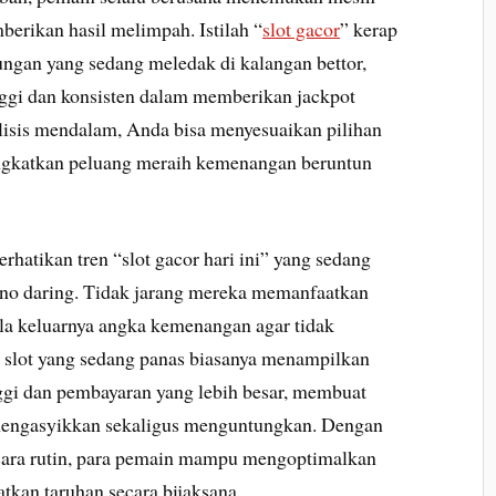
erikan hasil melimpah. Istilah “
slot gacor
” kerap
tungan yang sedang meledak di kalangan bettor,
ggi dan konsisten dalam memberikan jackpot
nalisis mendalam, Anda bisa menyesuaikan pilihan
ngkatkan peluang meraih kemenangan beruntun
rhatikan tren “slot gacor hari ini” yang sedang
sino daring. Tidak jarang mereka memanfaatkan
ola keluarnya angka kemenangan agar tidak
slot yang sedang panas biasanya menampilkan
ggi dan pembayaran yang lebih besar, membuat
mengasyikkan sekaligus menguntungkan. Dengan
ara rutin, para pemain mampu mengoptimalkan
tkan taruhan secara bijaksana.