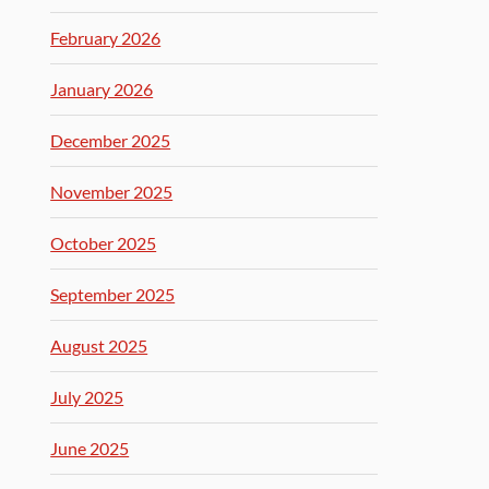
February 2026
January 2026
December 2025
November 2025
October 2025
September 2025
August 2025
July 2025
June 2025