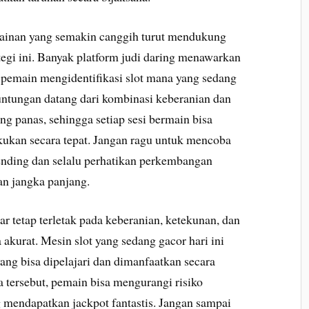
mainan yang semakin canggih turut mendukung
egi ini. Banyak platform judi daring menawarkan
tu pemain mengidentifikasi slot mana yang sedang
eruntungan datang dari kombinasi keberanian dan
g panas, sehingga setiap sesi bermain bisa
kukan secara tepat. Jangan ragu untuk mencoba
ending dan selalu perhatikan perkembangan
an jangka panjang.
 tetap terletak pada keberanian, ketekunan, dan
urat. Mesin slot yang sedang gacor hari ini
ang bisa dipelajari dan dimanfaatkan secara
tersebut, pemain bisa mengurangi risiko
mendapatkan jackpot fantastis. Jangan sampai