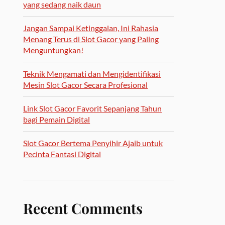
yang sedang naik daun
Jangan Sampai Ketinggalan, Ini Rahasia
Menang Terus di Slot Gacor yang Paling
Menguntungkan!
Teknik Mengamati dan Mengidentifikasi
Mesin Slot Gacor Secara Profesional
Link Slot Gacor Favorit Sepanjang Tahun
bagi Pemain Digital
Slot Gacor Bertema Penyihir Ajaib untuk
Pecinta Fantasi Digital
Recent Comments