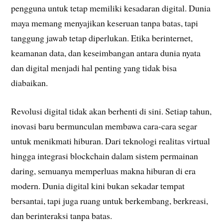
pengguna untuk tetap memiliki kesadaran digital. Dunia
maya memang menyajikan keseruan tanpa batas, tapi
tanggung jawab tetap diperlukan. Etika berinternet,
keamanan data, dan keseimbangan antara dunia nyata
dan digital menjadi hal penting yang tidak bisa
diabaikan.
Revolusi digital tidak akan berhenti di sini. Setiap tahun,
inovasi baru bermunculan membawa cara-cara segar
untuk menikmati hiburan. Dari teknologi realitas virtual
hingga integrasi blockchain dalam sistem permainan
daring, semuanya memperluas makna hiburan di era
modern. Dunia digital kini bukan sekadar tempat
bersantai, tapi juga ruang untuk berkembang, berkreasi,
dan berinteraksi tanpa batas.