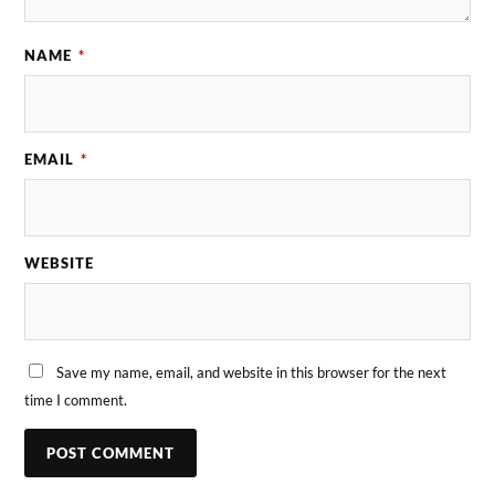
NAME
*
EMAIL
*
WEBSITE
Save my name, email, and website in this browser for the next
time I comment.