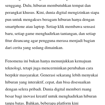
senggang. Dulu, hiburan membutuhkan tempat dan
perangkat khusus. Kini, dunia digital mengizinkan siapa
pun untuk mengakses beragam hiburan hanya dengan
smartphone atau laptop. Setiap klik membawa sensasi
baru, setiap game menghadirkan tantangan, dan setiap
fitur dirancang agar pengguna merasa menjadi bagian
dari cerita yang sedang dimainkan.
Fenomena ini bukan hanya menunjukkan kemajuan
teknologi, tetapi juga mencerminkan perubahan cara
berpikir masyarakat. Generasi sekarang lebih menyukai
hiburan yang interaktif, cepat, dan bisa disesuaikan
dengan selera pribadi. Dunia digital memberi ruang
besar bagi inovasi kreatif untuk menghadirkan hiburan
tanpa batas. Bahkan, beberapa platform kini