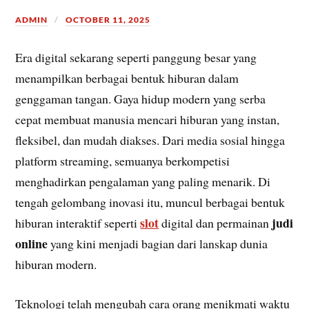
ADMIN
OCTOBER 11, 2025
Era digital sekarang seperti panggung besar yang
menampilkan berbagai bentuk hiburan dalam
genggaman tangan. Gaya hidup modern yang serba
cepat membuat manusia mencari hiburan yang instan,
fleksibel, dan mudah diakses. Dari media sosial hingga
platform streaming, semuanya berkompetisi
menghadirkan pengalaman yang paling menarik. Di
tengah gelombang inovasi itu, muncul berbagai bentuk
slot
judi
hiburan interaktif seperti
digital dan permainan
online
yang kini menjadi bagian dari lanskap dunia
hiburan modern.
Teknologi telah mengubah cara orang menikmati waktu