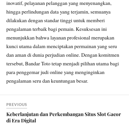
inovatif, pelayanan pelanggan yang menyenangkan,
hingga perlindungan data yang terjamin, semuanya
dilakukan dengan standar tinggi untuk memberi
pengalaman terbaik bagi pemain. Kesuksesan ini
menunjukkan bahwa layanan profesional merupakan
kunci utama dalam menciptakan permainan yang seru
dan aman di dunia perjudian online. Dengan komitmen
tersebut, Bandar Toto tetap menjadi pilihan utama bagi
para penggemar judi online yang menginginkan
pengalaman seru dan keuntungan besar.
PREVIOUS
Keberlanjutan dan Perkembangan Situs Slot Gacor
di Era Digital