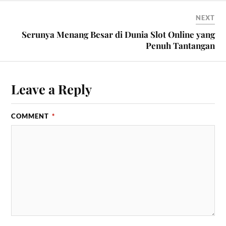
NEXT
Serunya Menang Besar di Dunia Slot Online yang
Penuh Tantangan
Leave a Reply
COMMENT
*