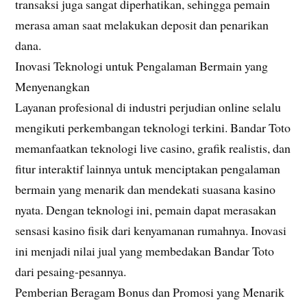
transaksi juga sangat diperhatikan, sehingga pemain
merasa aman saat melakukan deposit dan penarikan
dana.
Inovasi Teknologi untuk Pengalaman Bermain yang
Menyenangkan
Layanan profesional di industri perjudian online selalu
mengikuti perkembangan teknologi terkini. Bandar Toto
memanfaatkan teknologi live casino, grafik realistis, dan
fitur interaktif lainnya untuk menciptakan pengalaman
bermain yang menarik dan mendekati suasana kasino
nyata. Dengan teknologi ini, pemain dapat merasakan
sensasi kasino fisik dari kenyamanan rumahnya. Inovasi
ini menjadi nilai jual yang membedakan Bandar Toto
dari pesaing-pesannya.
Pemberian Beragam Bonus dan Promosi yang Menarik