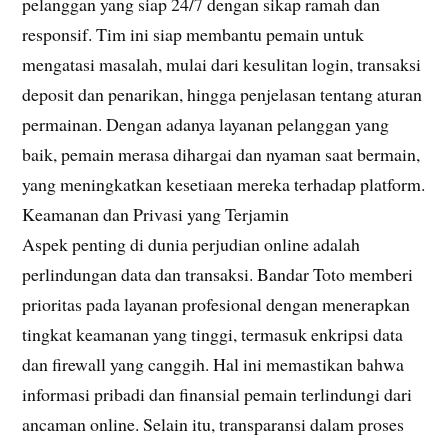
pelanggan yang siap 24/7 dengan sikap ramah dan
responsif. Tim ini siap membantu pemain untuk
mengatasi masalah, mulai dari kesulitan login, transaksi
deposit dan penarikan, hingga penjelasan tentang aturan
permainan. Dengan adanya layanan pelanggan yang
baik, pemain merasa dihargai dan nyaman saat bermain,
yang meningkatkan kesetiaan mereka terhadap platform.
Keamanan dan Privasi yang Terjamin
Aspek penting di dunia perjudian online adalah
perlindungan data dan transaksi. Bandar Toto memberi
prioritas pada layanan profesional dengan menerapkan
tingkat keamanan yang tinggi, termasuk enkripsi data
dan firewall yang canggih. Hal ini memastikan bahwa
informasi pribadi dan finansial pemain terlindungi dari
ancaman online. Selain itu, transparansi dalam proses