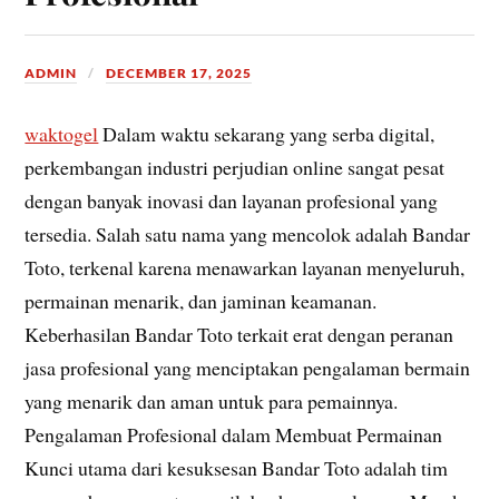
ADMIN
DECEMBER 17, 2025
waktogel
Dalam waktu sekarang yang serba digital,
perkembangan industri perjudian online sangat pesat
dengan banyak inovasi dan layanan profesional yang
tersedia. Salah satu nama yang mencolok adalah Bandar
Toto, terkenal karena menawarkan layanan menyeluruh,
permainan menarik, dan jaminan keamanan.
Keberhasilan Bandar Toto terkait erat dengan peranan
jasa profesional yang menciptakan pengalaman bermain
yang menarik dan aman untuk para pemainnya.
Pengalaman Profesional dalam Membuat Permainan
Kunci utama dari kesuksesan Bandar Toto adalah tim