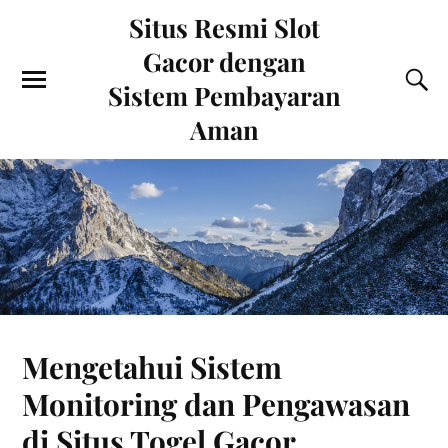
Situs Resmi Slot
Gacor dengan
Sistem Pembayaran
Aman
Mengetahui Sistem
Monitoring dan Pengawasan
di Situs Togel Gacor