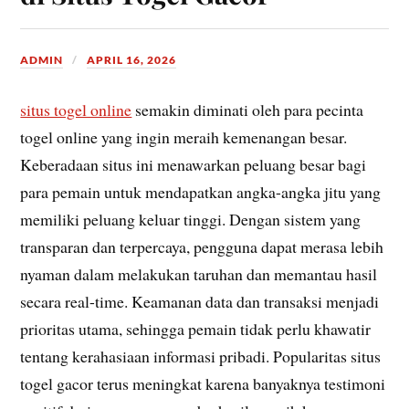
ADMIN
APRIL 16, 2026
situs togel online
semakin diminati oleh para pecinta
togel online yang ingin meraih kemenangan besar.
Keberadaan situs ini menawarkan peluang besar bagi
para pemain untuk mendapatkan angka-angka jitu yang
memiliki peluang keluar tinggi. Dengan sistem yang
transparan dan terpercaya, pengguna dapat merasa lebih
nyaman dalam melakukan taruhan dan memantau hasil
secara real-time. Keamanan data dan transaksi menjadi
prioritas utama, sehingga pemain tidak perlu khawatir
tentang kerahasiaan informasi pribadi. Popularitas situs
togel gacor terus meningkat karena banyaknya testimoni