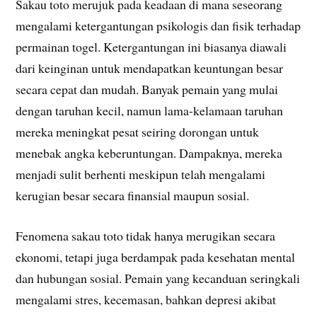
Sakau toto merujuk pada keadaan di mana seseorang
mengalami ketergantungan psikologis dan fisik terhadap
permainan togel. Ketergantungan ini biasanya diawali
dari keinginan untuk mendapatkan keuntungan besar
secara cepat dan mudah. Banyak pemain yang mulai
dengan taruhan kecil, namun lama-kelamaan taruhan
mereka meningkat pesat seiring dorongan untuk
menebak angka keberuntungan. Dampaknya, mereka
menjadi sulit berhenti meskipun telah mengalami
kerugian besar secara finansial maupun sosial.
Fenomena sakau toto tidak hanya merugikan secara
ekonomi, tetapi juga berdampak pada kesehatan mental
dan hubungan sosial. Pemain yang kecanduan seringkali
mengalami stres, kecemasan, bahkan depresi akibat