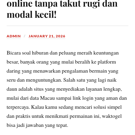
online tanpa takut rugi dan
modal kecil!
ADMIN
JANUARY 21, 2026
Bicara soal hiburan dan peluang meraih keuntungan
besar, banyak orang yang mulai beralih ke platform
daring yang menawarkan pengalaman bermain yang
seru dan menguntungkan. Salah satu yang lagi naik
daun adalah situs yang menyediakan layanan lengkap,
mulai dari data Macau sampai link login yang aman dan
terpercaya. Kalau kamu sedang mencari solusi simpel
dan praktis untuk menikmati permainan ini, waktogel
bisa jadi jawaban yang tepat.