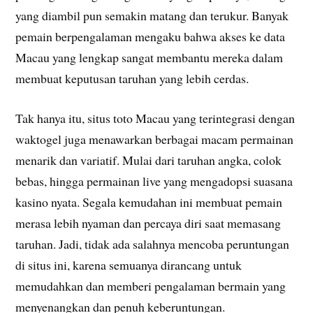
yang diambil pun semakin matang dan terukur. Banyak
pemain berpengalaman mengaku bahwa akses ke data
Macau yang lengkap sangat membantu mereka dalam
membuat keputusan taruhan yang lebih cerdas.
Tak hanya itu, situs toto Macau yang terintegrasi dengan
waktogel juga menawarkan berbagai macam permainan
menarik dan variatif. Mulai dari taruhan angka, colok
bebas, hingga permainan live yang mengadopsi suasana
kasino nyata. Segala kemudahan ini membuat pemain
merasa lebih nyaman dan percaya diri saat memasang
taruhan. Jadi, tidak ada salahnya mencoba peruntungan
di situs ini, karena semuanya dirancang untuk
memudahkan dan memberi pengalaman bermain yang
menyenangkan dan penuh keberuntungan.