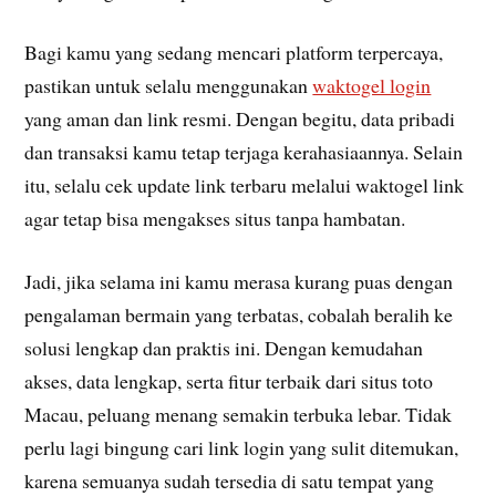
Bagi kamu yang sedang mencari platform terpercaya,
pastikan untuk selalu menggunakan
waktogel login
yang aman dan link resmi. Dengan begitu, data pribadi
dan transaksi kamu tetap terjaga kerahasiaannya. Selain
itu, selalu cek update link terbaru melalui waktogel link
agar tetap bisa mengakses situs tanpa hambatan.
Jadi, jika selama ini kamu merasa kurang puas dengan
pengalaman bermain yang terbatas, cobalah beralih ke
solusi lengkap dan praktis ini. Dengan kemudahan
akses, data lengkap, serta fitur terbaik dari situs toto
Macau, peluang menang semakin terbuka lebar. Tidak
perlu lagi bingung cari link login yang sulit ditemukan,
karena semuanya sudah tersedia di satu tempat yang