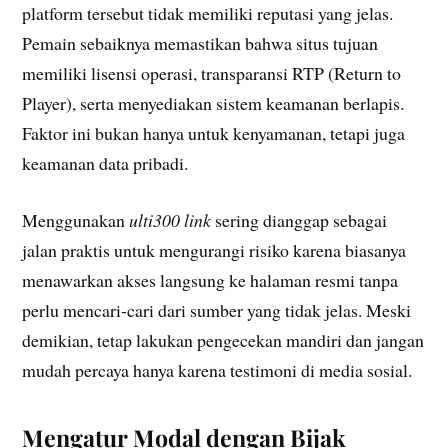
platform tersebut tidak memiliki reputasi yang jelas.
Pemain sebaiknya memastikan bahwa situs tujuan
memiliki lisensi operasi, transparansi RTP (Return to
Player), serta menyediakan sistem keamanan berlapis.
Faktor ini bukan hanya untuk kenyamanan, tetapi juga
keamanan data pribadi.
Menggunakan
ulti300 link
sering dianggap sebagai
jalan praktis untuk mengurangi risiko karena biasanya
menawarkan akses langsung ke halaman resmi tanpa
perlu mencari-cari dari sumber yang tidak jelas. Meski
demikian, tetap lakukan pengecekan mandiri dan jangan
mudah percaya hanya karena testimoni di media sosial.
Mengatur Modal dengan Bijak