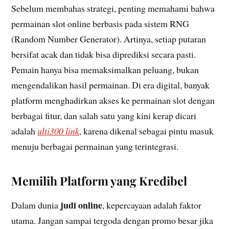
Sebelum membahas strategi, penting memahami bahwa
permainan slot online berbasis pada sistem RNG
(Random Number Generator). Artinya, setiap putaran
bersifat acak dan tidak bisa diprediksi secara pasti.
Pemain hanya bisa memaksimalkan peluang, bukan
mengendalikan hasil permainan. Di era digital, banyak
platform menghadirkan akses ke permainan slot dengan
berbagai fitur, dan salah satu yang kini kerap dicari
adalah
ulti300 link
, karena dikenal sebagai pintu masuk
menuju berbagai permainan yang terintegrasi.
Memilih Platform yang Kredibel
judi online
Dalam dunia
, kepercayaan adalah faktor
utama. Jangan sampai tergoda dengan promo besar jika