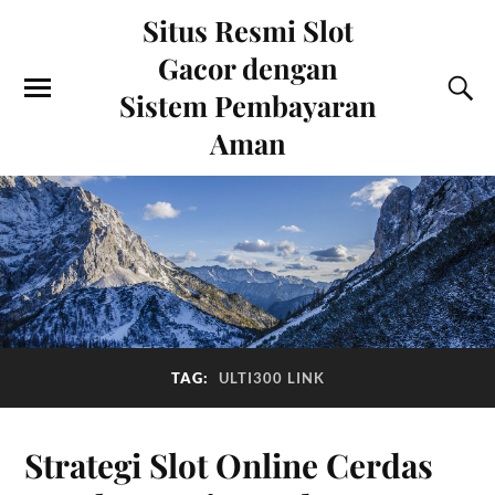
Situs Resmi Slot
Gacor dengan
Sistem Pembayaran
Aman
TAG:
ULTI300 LINK
Strategi Slot Online Cerdas