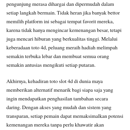
pengunjung merasa dihargai dan dipermudah dalam
setiap langkah bermain. Tidak heran jika banyak bettor
memilih platform ini sebagai tempat favorit mereka,
karena tidak hanya mengincar kemenangan besar, tetapi
juga mencari hiburan yang berkualitas tinggi. Melalui
keberadaan toto 4d, peluang meraih hadiah melimpah
semakin terbuka lebar dan membuat semua orang
semakin antusias mengikuti setiap putaran.
Akhirnya, kehadiran toto slot 4d di dunia maya
memberikan alternatif menarik bagi siapa saja yang
ingin mendapatkan penghasilan tambahan secara
daring. Dengan akses yang mudah dan sistem yang
transparan, setiap pemain dapat memaksimalkan potensi
kemenangan mereka tanpa perlu khawatir akan