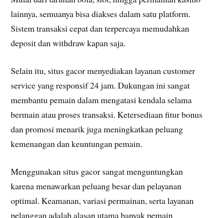
lainnya, semuanya bisa diakses dalam satu platform.
Sistem transaksi cepat dan terpercaya memudahkan
deposit dan withdraw kapan saja.
Selain itu, situs gacor menyediakan layanan customer
service yang responsif 24 jam. Dukungan ini sangat
membantu pemain dalam mengatasi kendala selama
bermain atau proses transaksi. Ketersediaan fitur bonus
dan promosi menarik juga meningkatkan peluang
kemenangan dan keuntungan pemain.
Menggunakan situs gacor sangat menguntungkan
karena menawarkan peluang besar dan pelayanan
optimal. Keamanan, variasi permainan, serta layanan
pelanggan adalah alasan utama banyak pemain