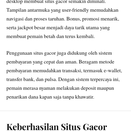
desktop membuat situs gacor semakin diminati.
Tampilan antarmuka yang user-friendly memudahkan
navigasi dan proses taruhan. Bonus, promosi menarik,
serta jackpot besar menjadi daya tarik utama yang
membuat pemain betah dan terus kembali.
Penggunaan situs gacor juga didukung oleh sistem
pembayaran yang cepat dan aman. Beragam metode
pembayaran memudahkan transaksi, termasuk e-wallet,
transfer bank, dan pulsa. Dengan sistem terpercaya ini,
pemain merasa nyaman melakukan deposit maupun
penarikan dana kapan saja tanpa khawatir.
Keberhasilan Situs Gacor