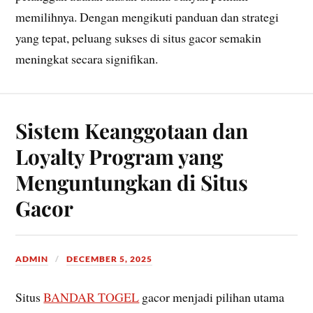
memilihnya. Dengan mengikuti panduan dan strategi
yang tepat, peluang sukses di situs gacor semakin
meningkat secara signifikan.
Sistem Keanggotaan dan
Loyalty Program yang
Menguntungkan di Situs
Gacor
ADMIN
DECEMBER 5, 2025
Situs
BANDAR TOGEL
gacor menjadi pilihan utama