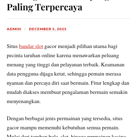
Paling Terpercaya
ADMIN
DECEMBER 5, 2025
Situs
bandar slot
gacor menjadi pilihan utama bagi
pecinta taruhan online karena menawarkan peluang
menang yang tinggi dan pelayanan terbaik. Keamanan
data pengguna dijaga ketat, sehingga pemain merasa
nyaman dan percaya diri saat bermain. Fitur lengkap dan
mudah diakses membuat pengalaman bermain semakin
menyenangkan.
Dengan berbagai jenis permainan yang tersedia, situs
gacor mampu memenuhi kebutuhan semua pemain.
Mulai dari taruhan bola, slot, hingga permainan kasino