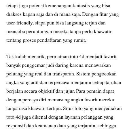
tetapi juga potensi kemenangan fantastis yang bisa
diakses kapan saja dan di mana saja. Dengan fitur yang
user-friendly, siapa pun bisa langsung terjun dan
mencoba peruntungan mereka tanpa perlu khawatir
tentang proses pendaftaran yang rumit.
Tak kalah menarik, permainan toto 4d menjadi favorit
banyak penggemar judi daring karena menawarkan
peluang yang real dan transparan. Sistem pengocokan
angka yang adil dan terpercaya menjamin setiap taruhan
berjalan secara objektif dan jujur. Para pemain dapat
dengan percaya diri memasang angka favorit mereka
tanpa rasa khawatir tertipu. Situs toto yang menyediakan
toto 4d juga dikenal dengan layanan pelanggan yang
responsif dan keamanan data yang terjamin, sehingga