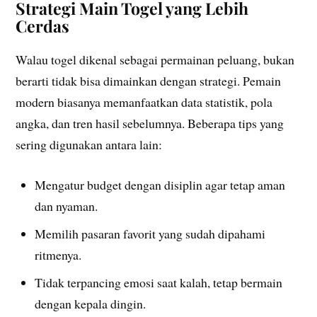
Strategi Main Togel yang Lebih
Cerdas
Walau togel dikenal sebagai permainan peluang, bukan
berarti tidak bisa dimainkan dengan strategi. Pemain
modern biasanya memanfaatkan data statistik, pola
angka, dan tren hasil sebelumnya. Beberapa tips yang
sering digunakan antara lain:
Mengatur budget dengan disiplin agar tetap aman
dan nyaman.
Memilih pasaran favorit yang sudah dipahami
ritmenya.
Tidak terpancing emosi saat kalah, tetap bermain
dengan kepala dingin.