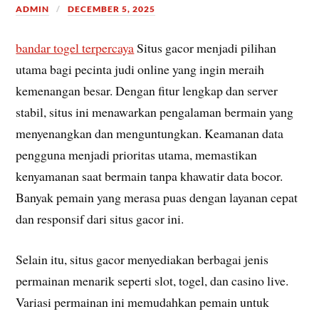
ADMIN
DECEMBER 5, 2025
bandar togel terpercaya
Situs gacor menjadi pilihan
utama bagi pecinta judi online yang ingin meraih
kemenangan besar. Dengan fitur lengkap dan server
stabil, situs ini menawarkan pengalaman bermain yang
menyenangkan dan menguntungkan. Keamanan data
pengguna menjadi prioritas utama, memastikan
kenyamanan saat bermain tanpa khawatir data bocor.
Banyak pemain yang merasa puas dengan layanan cepat
dan responsif dari situs gacor ini.
Selain itu, situs gacor menyediakan berbagai jenis
permainan menarik seperti slot, togel, dan casino live.
Variasi permainan ini memudahkan pemain untuk