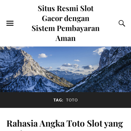
Situs Resmi Slot
Gacor dengan
Sistem Pembayaran
Aman
TAG:
TOTO
Rahasia Angka Toto Slot yang