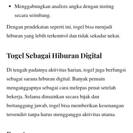
Menggabungkan analisis angka dengan insting
secara seimbang.
Dengan pendekatan seperti ini, togel bisa menjadi
hiburan yang lebih terkontrol dan tidak sekadar nekat.
Togel Sebagai Hiburan Digital
Di tengah padatnya aktivitas harian, togel juga berfungsi
sebagai sarana hiburan digital. Banyak pemain
menganggapnya sebagai cara melepas penat setelah
bekerja. Selama dimainkan secara bijak dan
bertanggung jawab, togel bisa memberikan kesenangan
tersendiri tanpa harus mengganggu aktivitas utama.