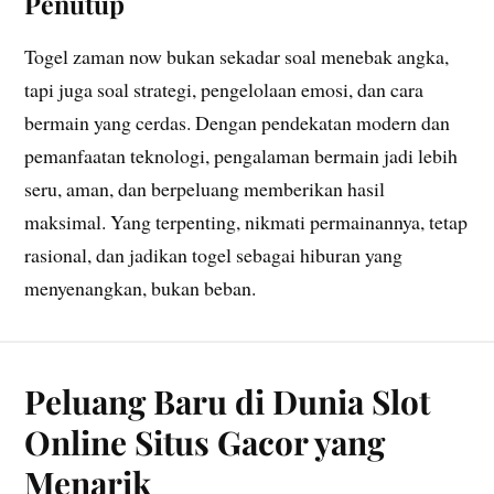
Penutup
Togel zaman now bukan sekadar soal menebak angka,
tapi juga soal strategi, pengelolaan emosi, dan cara
bermain yang cerdas. Dengan pendekatan modern dan
pemanfaatan teknologi, pengalaman bermain jadi lebih
seru, aman, dan berpeluang memberikan hasil
maksimal. Yang terpenting, nikmati permainannya, tetap
rasional, dan jadikan togel sebagai hiburan yang
menyenangkan, bukan beban.
Peluang Baru di Dunia Slot
Online Situs Gacor yang
Menarik