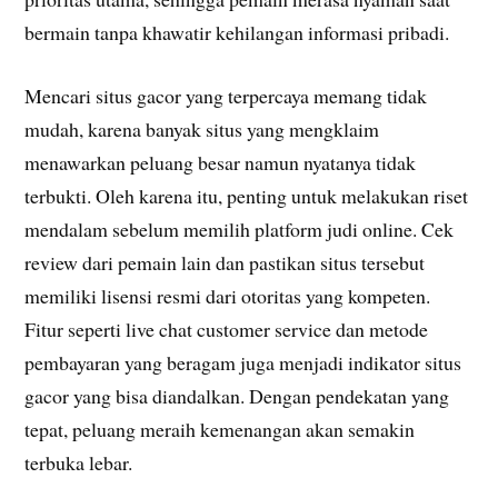
bermain tanpa khawatir kehilangan informasi pribadi.
Mencari situs gacor yang terpercaya memang tidak
mudah, karena banyak situs yang mengklaim
menawarkan peluang besar namun nyatanya tidak
terbukti. Oleh karena itu, penting untuk melakukan riset
mendalam sebelum memilih platform judi online. Cek
review dari pemain lain dan pastikan situs tersebut
memiliki lisensi resmi dari otoritas yang kompeten.
Fitur seperti live chat customer service dan metode
pembayaran yang beragam juga menjadi indikator situs
gacor yang bisa diandalkan. Dengan pendekatan yang
tepat, peluang meraih kemenangan akan semakin
terbuka lebar.