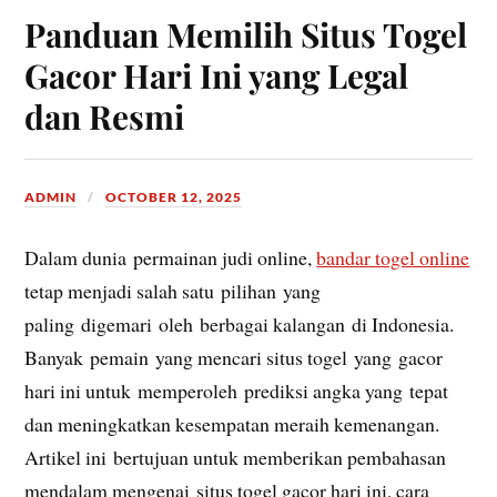
Panduan Memilih Situs Togel
Gacor Hari Ini yang Legal
dan Resmi
ADMIN
OCTOBER 12, 2025
Dalam dunia permainan judi online,
bandar togel online
tetap menjadi salah satu pilihan yang
paling digemari oleh berbagai kalangan di Indonesia.
Banyak pemain yang mencari situs togel yang gacor
hari ini untuk memperoleh prediksi angka yang tepat
dan meningkatkan kesempatan meraih kemenangan.
Artikel ini bertujuan untuk memberikan pembahasan
mendalam mengenai situs togel gacor hari ini, cara