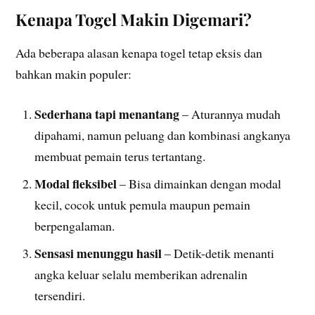
Kenapa Togel Makin Digemari?
Ada beberapa alasan kenapa togel tetap eksis dan
bahkan makin populer:
Sederhana tapi menantang
– Aturannya mudah
dipahami, namun peluang dan kombinasi angkanya
membuat pemain terus tertantang.
Modal fleksibel
– Bisa dimainkan dengan modal
kecil, cocok untuk pemula maupun pemain
berpengalaman.
Sensasi menunggu hasil
– Detik-detik menanti
angka keluar selalu memberikan adrenalin
tersendiri.