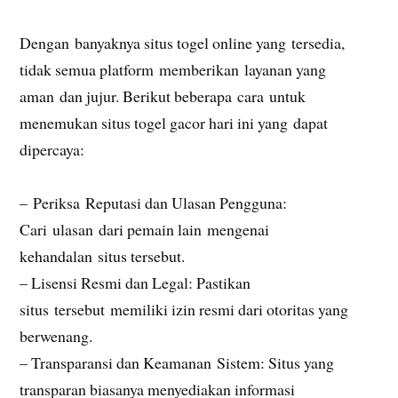
Dengan banyaknya situs togel online yang tersedia,
tidak semua platform memberikan layanan yang
aman dan jujur. Berikut beberapa cara untuk
menemukan situs togel gacor hari ini yang dapat
dipercaya:
– Periksa Reputasi dan Ulasan Pengguna:
Cari ulasan dari pemain lain mengenai
kehandalan situs tersebut.
– Lisensi Resmi dan Legal: Pastikan
situs tersebut memiliki izin resmi dari otoritas yang
berwenang.
– Transparansi dan Keamanan Sistem: Situs yang
transparan biasanya menyediakan informasi