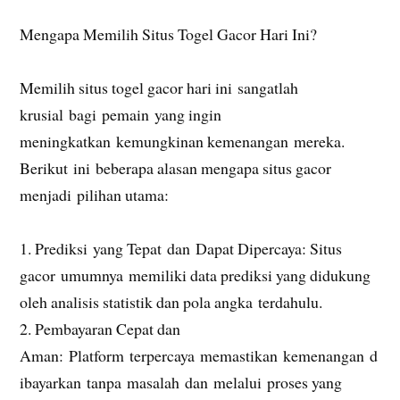
Mengapa Memilih Situs Togel Gacor Hari Ini?
Memilih situs togel gacor hari ini sangatlah
krusial bagi pemain yang ingin
meningkatkan kemungkinan kemenangan mereka.
Berikut ini beberapa alasan mengapa situs gacor
menjadi pilihan utama:
1. Prediksi yang Tepat dan Dapat Dipercaya: Situs
gacor umumnya memiliki data prediksi yang didukung
oleh analisis statistik dan pola angka terdahulu.
2. Pembayaran Cepat dan
Aman: Platform terpercaya memastikan kemenangan d
ibayarkan tanpa masalah dan melalui proses yang