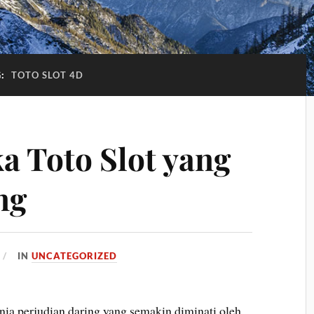
G:
TOTO SLOT 4D
a Toto Slot yang
ng
IN
UNCATEGORIZED
unia perjudian daring yang semakin diminati oleh