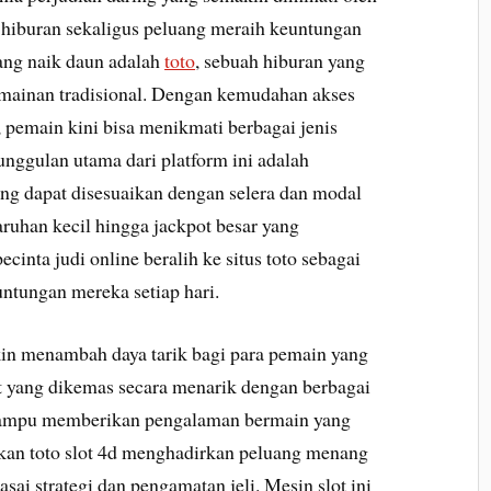
 hiburan sekaligus peluang meraih keuntungan
dang naik daun adalah
toto
, sebuah hiburan yang
rmainan tradisional. Dengan kemudahan akses
a, pemain kini bisa menikmati berbagai jenis
ggulan utama dari platform ini adalah
g dapat disesuaikan dengan selera dan modal
aruhan kecil hingga jackpot besar yang
cinta judi online beralih ke situs toto sebagai
ntungan mereka setiap hari.
akin menambah daya tarik bagi para pemain yang
ot yang dikemas secara menarik dengan berbagai
 mampu memberikan pengalaman bermain yang
akan toto slot 4d menghadirkan peluang menang
ai strategi dan pengamatan jeli. Mesin slot ini