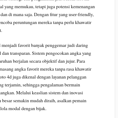
al yang memukau, tetapi juga potensi kemenangan
 dan di mana saja. Dengan fitur yang user-friendly,
mencoba peruntungan mereka tanpa perlu khawatir
t.
 menjadi favorit banyak penggemar judi daring
l dan transparan. Sistem pengocokan angka yang
ruhan berjalan secara objektif dan jujur. Para
masang angka favorit mereka tanpa rasa khawatir
 toto 4d juga dikenal dengan layanan pelanggan
ng terjamin, sehingga pengalaman bermain
ngkan. Melalui keaslian sistem dan inovasi
h besar semakin mudah diraih, asalkan pemain
la modal dengan bijak.