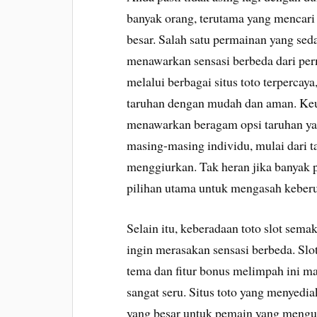
banyak orang, terutama yang mencari
besar. Salah satu permainan yang se
menawarkan sensasi berbeda dari pe
melalui berbagai situs toto terpercay
taruhan dengan mudah dan aman. Keun
menawarkan beragam opsi taruhan yan
masing-masing individu, mulai dari t
menggiurkan. Tak heran jika banyak pe
pilihan utama untuk mengasah keberu
Selain itu, keberadaan toto slot sem
ingin merasakan sensasi berbeda. Sl
tema dan fitur bonus melimpah ini
sangat seru. Situs toto yang menyedi
yang besar untuk pemain yang menguas