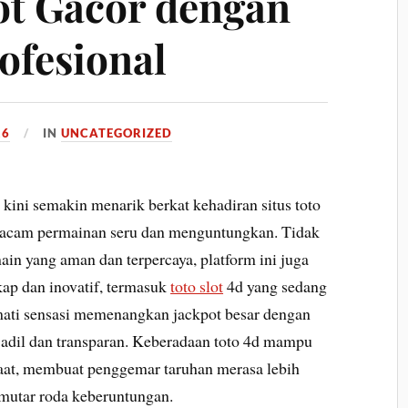
lot Gacor dengan
ofesional
26
IN
UNCATEGORIZED
 kini semakin menarik berkat kehadiran situs toto
macam permainan seru dan menguntungkan. Tidak
n yang aman dan terpercaya, platform ini juga
kap dan inovatif, termasuk
toto slot
4d yang sedang
mati sensasi memenangkan jackpot besar dengan
adil dan transparan. Keberadaan toto 4d mampu
aat, membuat penggemar taruhan merasa lebih
emutar roda keberuntungan.