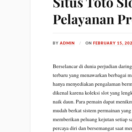
Situs Toto S
Pelayanan Pr
BY
ADMIN
ON
FEBRUARY 15, 20
Berselancar di dunia perjudian daring
terbaru yang menawarkan berbagai 
hanya menyediakan pengalaman bermai
dikenal karena koleksi slot yang leng
naik daun. Para pemain dapat menik
mudah berkat sistem permainan yang 
memberikan peluang kejutan setiap s
percaya diri dan bersemangat saat m