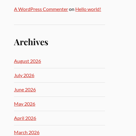
A WordPress Commenter
on
Hello world!
Archives
August 2026
July 2026
June 2026
May 2026
April 2026
March 2026