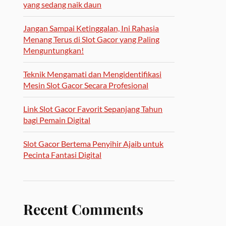
yang sedang naik daun
Jangan Sampai Ketinggalan, Ini Rahasia
Menang Terus di Slot Gacor yang Paling
Menguntungkan!
Teknik Mengamati dan Mengidentifikasi
Mesin Slot Gacor Secara Profesional
Link Slot Gacor Favorit Sepanjang Tahun
bagi Pemain Digital
Slot Gacor Bertema Penyihir Ajaib untuk
Pecinta Fantasi Digital
Recent Comments