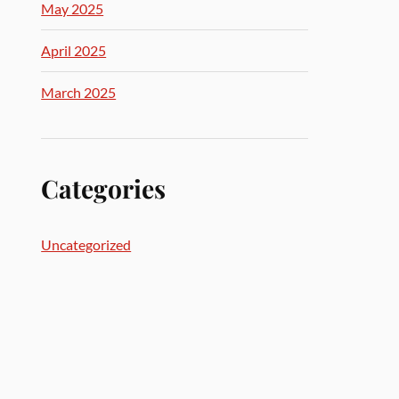
May 2025
April 2025
March 2025
Categories
Uncategorized