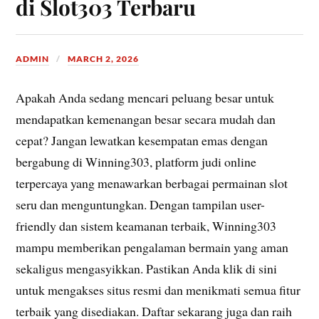
di Slot303 Terbaru
ADMIN
MARCH 2, 2026
Apakah Anda sedang mencari peluang besar untuk
mendapatkan kemenangan besar secara mudah dan
cepat? Jangan lewatkan kesempatan emas dengan
bergabung di Winning303, platform judi online
terpercaya yang menawarkan berbagai permainan slot
seru dan menguntungkan. Dengan tampilan user-
friendly dan sistem keamanan terbaik, Winning303
mampu memberikan pengalaman bermain yang aman
sekaligus mengasyikkan. Pastikan Anda klik di sini
untuk mengakses situs resmi dan menikmati semua fitur
terbaik yang disediakan. Daftar sekarang juga dan raih