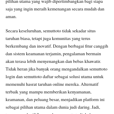
pilihan utama yang wajib dipertimbangkan bagi siapa
saja yang ingin meraih kemenangan secara mudah dan
aman.
Secara keseluruhan, semuttoto tidak sekadar situs
taruhan biasa, tetapi juga komunitas yang terus
berkembang dan inovatif. Dengan berbagai fitur canggih
dan sistem keamanan terjamin, pengalaman bermain
akan terasa lebih menyenangkan dan bebas khawatir.
Tidak heran jika banyak orang mengandalkan semuttoto
login dan semuttoto daftar sebagai solusi utama untuk
memenuhi hasrat taruhan online mereka. Alternatif
terbaik yang mampu memberikan kenyamanan,
keamanan, dan peluang besar, menjadikan platform ini
sebagai pilihan utama dalam dunia judi daring. Jadi,