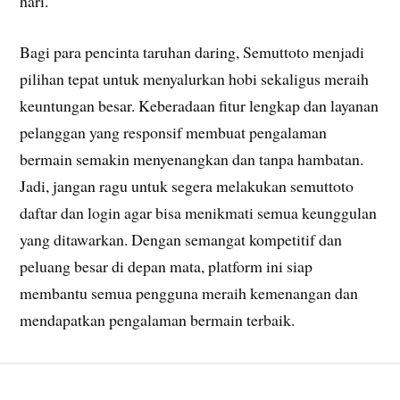
hari.
Bagi para pencinta taruhan daring, Semuttoto menjadi
pilihan tepat untuk menyalurkan hobi sekaligus meraih
keuntungan besar. Keberadaan fitur lengkap dan layanan
pelanggan yang responsif membuat pengalaman
bermain semakin menyenangkan dan tanpa hambatan.
Jadi, jangan ragu untuk segera melakukan semuttoto
daftar dan login agar bisa menikmati semua keunggulan
yang ditawarkan. Dengan semangat kompetitif dan
peluang besar di depan mata, platform ini siap
membantu semua pengguna meraih kemenangan dan
mendapatkan pengalaman bermain terbaik.