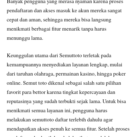
Banyak pengguna yang merasa nyaman karena proses
pendaftaran dan akses masuk ke akun mereka sangat
cepat dan aman, sehingga mereka bisa langsung
menikmati berbagai fitur menarik tanpa harus
menunggu lama.
Keunggulan utama dari Semuttoto terletak pada
kemampuannya menyediakan layanan lengkap, mulai
dari taruhan olahraga, permainan kasino, hingga poker
online. Semut toto dikenal sebagai salah satu pilihan
favorit para bettor karena tingkat kepercayaan dan
reputasinya yang sudah terbukti sejak lama. Untuk bisa
menikmati semua layanan ini, pengguna harus
melakukan semuttoto daftar terlebih dahulu agar
mendapatkan akses penuh ke semua fitur. Setelah proses