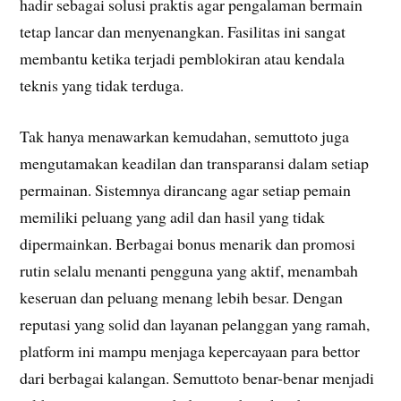
hadir sebagai solusi praktis agar pengalaman bermain
tetap lancar dan menyenangkan. Fasilitas ini sangat
membantu ketika terjadi pemblokiran atau kendala
teknis yang tidak terduga.
Tak hanya menawarkan kemudahan, semuttoto juga
mengutamakan keadilan dan transparansi dalam setiap
permainan. Sistemnya dirancang agar setiap pemain
memiliki peluang yang adil dan hasil yang tidak
dipermainkan. Berbagai bonus menarik dan promosi
rutin selalu menanti pengguna yang aktif, menambah
keseruan dan peluang menang lebih besar. Dengan
reputasi yang solid dan layanan pelanggan yang ramah,
platform ini mampu menjaga kepercayaan para bettor
dari berbagai kalangan. Semuttoto benar-benar menjadi