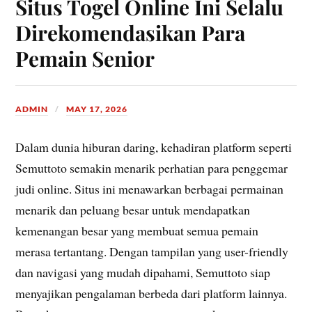
Situs Togel Online Ini Selalu
Direkomendasikan Para
Pemain Senior
ADMIN
MAY 17, 2026
Dalam dunia hiburan daring, kehadiran platform seperti
Semuttoto semakin menarik perhatian para penggemar
judi online. Situs ini menawarkan berbagai permainan
menarik dan peluang besar untuk mendapatkan
kemenangan besar yang membuat semua pemain
merasa tertantang. Dengan tampilan yang user-friendly
dan navigasi yang mudah dipahami, Semuttoto siap
menyajikan pengalaman berbeda dari platform lainnya.