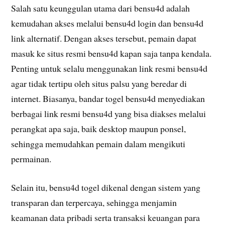
Salah satu keunggulan utama dari bensu4d adalah
kemudahan akses melalui bensu4d login dan bensu4d
link alternatif. Dengan akses tersebut, pemain dapat
masuk ke situs resmi bensu4d kapan saja tanpa kendala.
Penting untuk selalu menggunakan link resmi bensu4d
agar tidak tertipu oleh situs palsu yang beredar di
internet. Biasanya, bandar togel bensu4d menyediakan
berbagai link resmi bensu4d yang bisa diakses melalui
perangkat apa saja, baik desktop maupun ponsel,
sehingga memudahkan pemain dalam mengikuti
permainan.
Selain itu, bensu4d togel dikenal dengan sistem yang
transparan dan terpercaya, sehingga menjamin
keamanan data pribadi serta transaksi keuangan para