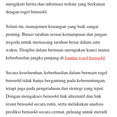
mengikuti berita dan informasi terkini yang berkaitan
dengan togel bensu4d.
Selain itu, manajemen keuangan yang baik sangat
penting. Batasi taruhan sesuai kemampuan dan jangan
tergoda untuk memasang taruhan besar dalam satu
waktu. Disiplin dalam bermain merupakan kunci utama
keberhasilan jangka panjang di
bandar togel bensu4d
.
Secara keseluruhan, keberhasilan dalam bermain togel
bensu4d tidak hanya bergantung pada keberuntungan,
tetapi juga pada pengetahuan dan strategi yang tepat.
Dengan mengakses bensu4d link alternatif dan link
resmi bensu4d secara rutin, serta melakukan analisis
prediksi bensu4d secara cermat, peluang untuk meraih