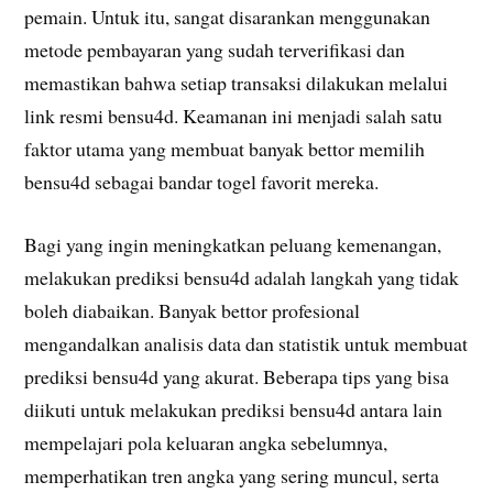
pemain. Untuk itu, sangat disarankan menggunakan
metode pembayaran yang sudah terverifikasi dan
memastikan bahwa setiap transaksi dilakukan melalui
link resmi bensu4d. Keamanan ini menjadi salah satu
faktor utama yang membuat banyak bettor memilih
bensu4d sebagai bandar togel favorit mereka.
Bagi yang ingin meningkatkan peluang kemenangan,
melakukan prediksi bensu4d adalah langkah yang tidak
boleh diabaikan. Banyak bettor profesional
mengandalkan analisis data dan statistik untuk membuat
prediksi bensu4d yang akurat. Beberapa tips yang bisa
diikuti untuk melakukan prediksi bensu4d antara lain
mempelajari pola keluaran angka sebelumnya,
memperhatikan tren angka yang sering muncul, serta