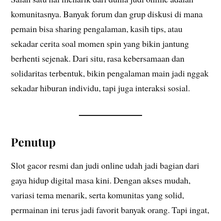
komunitasnya. Banyak forum dan grup diskusi di mana
pemain bisa sharing pengalaman, kasih tips, atau
sekadar cerita soal momen spin yang bikin jantung
berhenti sejenak. Dari situ, rasa kebersamaan dan
solidaritas terbentuk, bikin pengalaman main jadi nggak
sekadar hiburan individu, tapi juga interaksi sosial.
Penutup
Slot gacor resmi dan judi online udah jadi bagian dari
gaya hidup digital masa kini. Dengan akses mudah,
variasi tema menarik, serta komunitas yang solid,
permainan ini terus jadi favorit banyak orang. Tapi ingat,