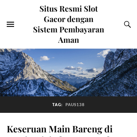
Situs Resmi Slot
Gacor dengan
Sistem Pembayaran
Aman
TAG:
PAUS138
Keseruan Main Bareng di