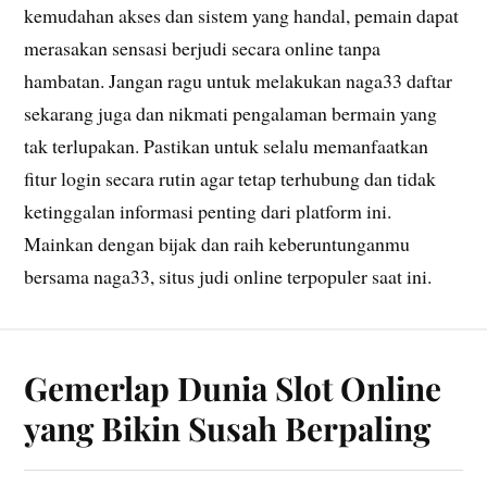
kemudahan akses dan sistem yang handal, pemain dapat
merasakan sensasi berjudi secara online tanpa
hambatan. Jangan ragu untuk melakukan naga33 daftar
sekarang juga dan nikmati pengalaman bermain yang
tak terlupakan. Pastikan untuk selalu memanfaatkan
fitur login secara rutin agar tetap terhubung dan tidak
ketinggalan informasi penting dari platform ini.
Mainkan dengan bijak dan raih keberuntunganmu
bersama naga33, situs judi online terpopuler saat ini.
Gemerlap Dunia Slot Online
yang Bikin Susah Berpaling