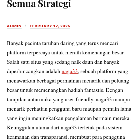
Semua Strategi
ADMIN
FEBRUARY 12, 2026
Banyak pecinta taruhan daring yang terus mencari
platform terpercaya untuk meraih kemenangan besar.
Salah satu situs yang sedang naik daun dan banyak
diperbincangkan adalah
naga33
, sebuah platform yang
menawarkan berbagai permainan menarik dan peluang
besar untuk memenangkan hadiah fantastis. Dengan
tampilan antarmuka yang user-friendly, naga33 mampu
menarik perhatian pengguna baru maupun pemain lama
yang ingin meningkatkan pengalaman bermain mereka.
Keunggulan utama dari naga33 terletak pada sistem
keamanan dan transparansi, membuat para pengguna