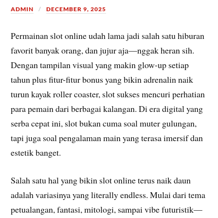
ADMIN
DECEMBER 9, 2025
Permainan slot online udah lama jadi salah satu hiburan
favorit banyak orang, dan jujur aja—nggak heran sih.
Dengan tampilan visual yang makin glow-up setiap
tahun plus fitur-fitur bonus yang bikin adrenalin naik
turun kayak roller coaster, slot sukses mencuri perhatian
para pemain dari berbagai kalangan. Di era digital yang
serba cepat ini, slot bukan cuma soal muter gulungan,
tapi juga soal pengalaman main yang terasa imersif dan
estetik banget.
Salah satu hal yang bikin slot online terus naik daun
adalah variasinya yang literally endless. Mulai dari tema
petualangan, fantasi, mitologi, sampai vibe futuristik—