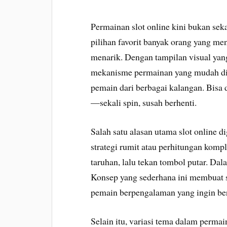
Permainan slot online kini bukan sek
pilihan favorit banyak orang yang me
menarik. Dengan tampilan visual yang
mekanisme permainan yang mudah dip
pemain dari berbagai kalangan. Bisa d
—sekali spin, susah berhenti.
Salah satu alasan utama slot online 
strategi rumit atau perhitungan komp
taruhan, lalu tekan tombol putar. Dala
Konsep yang sederhana ini membuat 
pemain berpengalaman yang ingin ber
Selain itu, variasi tema dalam permai