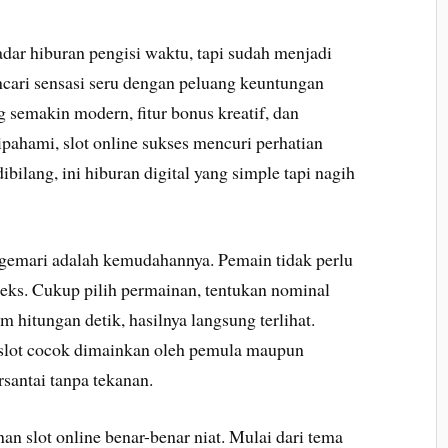
adar hiburan pengisi waktu, tapi sudah menjadi
ncari sensasi seru dengan peluang keuntungan
 semakin modern, fitur bonus kreatif, dan
ahami, slot online sukses mencuri perhatian
ibilang, ini hiburan digital yang simple tapi nagih
digemari adalah kemudahannya. Pemain tidak perlu
leks. Cukup pilih permainan, tentukan nominal
m hitungan detik, hasilnya langsung terlihat.
slot cocok dimainkan oleh pemula maupun
santai tanpa tekanan.
nan slot online benar-benar niat. Mulai dari tema