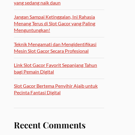
yang sedang naik daun
Jangan Sampai Ketinggalan, Ini Rahasia
Menang Terus di Slot Gacor yang Paling
Menguntungkan!
Teknik Mengamati dan Mengidentifikasi
Mesin Slot Gacor Secara Profesional
Link Slot Gacor Favorit Sepanjang Tahun
bagi Pemain Digital
Slot Gacor Bertema Penyihir Ajaib untuk
Pecinta Fantasi Digital
Recent Comments