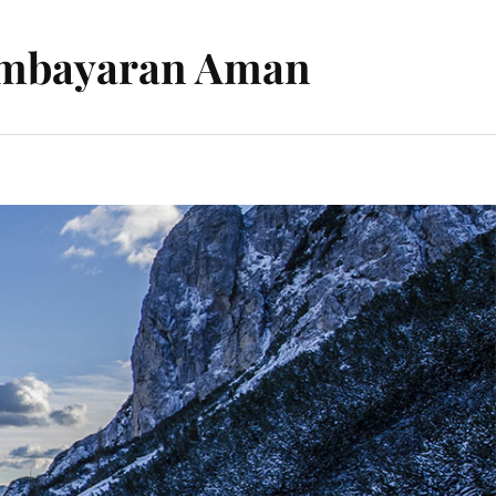
Pembayaran Aman