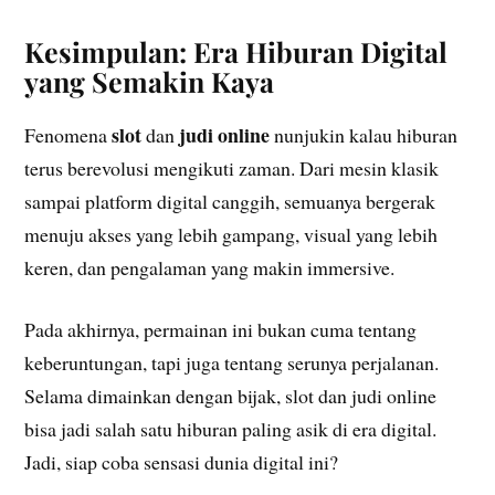
Kesimpulan: Era Hiburan Digital
yang Semakin Kaya
slot
judi online
Fenomena
dan
nunjukin kalau hiburan
terus berevolusi mengikuti zaman. Dari mesin klasik
sampai platform digital canggih, semuanya bergerak
menuju akses yang lebih gampang, visual yang lebih
keren, dan pengalaman yang makin immersive.
Pada akhirnya, permainan ini bukan cuma tentang
keberuntungan, tapi juga tentang serunya perjalanan.
Selama dimainkan dengan bijak, slot dan judi online
bisa jadi salah satu hiburan paling asik di era digital.
Jadi, siap coba sensasi dunia digital ini?