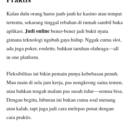
Kalau dulu orang harus jauh-jauh ke kasino atau tempat
tertentu, sekarang tinggal rebahan di rumah sambil buka
Judi online
aplikasi.
bener-bener jadi bukti nyata
gimana teknologi ngubah gaya hidup. Nggak cuma slot,
ada juga poker, roulette, bahkan taruhan olahraga—all
in one platform.
Fleksibilitas ini bikin pemain punya kebebasan penuh.
Mau main di sela jam kerja, pas nongkrong sama temen,
atau bahkan tengah malam pas susah tidur—semua bisa.
Dengan begitu, hiburan ini bukan cuma soal menang
atau kalah, tapi juga jadi cara melepas penat dengan
cara praktis.