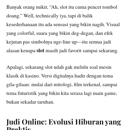
Banyak orang mikir, “Ah, slot itu cuma pencet tombol
doang.” Well, technically iya, tapi di balik
kesederhanaan itu ada sensasi yang bikin nagih. Visual
yang colorful, suara yang bikin deg-degan, dan efek
kejutan pas simbolnya nge-line up—itu semua jadi
slot
alasan kenapa
masih jadi favorit sampai sekarang.
Apalagi, sekarang slot udah gak melulu soal mesin
klasik di kasino. Versi digitalnya hadir dengan tema
gila-gilaan: mulai dari mitologi, film terkenal, sampai
tema futuristik yang bikin kita serasa lagi main game,
bukan sekadar taruhan.
Judi Online: Evolusi Hiburan yang
Praktis