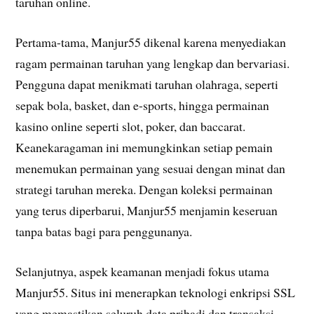
taruhan online.
Pertama-tama, Manjur55 dikenal karena menyediakan
ragam permainan taruhan yang lengkap dan bervariasi.
Pengguna dapat menikmati taruhan olahraga, seperti
sepak bola, basket, dan e-sports, hingga permainan
kasino online seperti slot, poker, dan baccarat.
Keanekaragaman ini memungkinkan setiap pemain
menemukan permainan yang sesuai dengan minat dan
strategi taruhan mereka. Dengan koleksi permainan
yang terus diperbarui, Manjur55 menjamin keseruan
tanpa batas bagi para penggunanya.
Selanjutnya, aspek keamanan menjadi fokus utama
Manjur55. Situs ini menerapkan teknologi enkripsi SSL
yang memastikan seluruh data pribadi dan transaksi