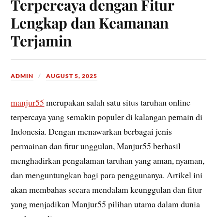
Terpercaya dengan Fitur
Lengkap dan Keamanan
Terjamin
ADMIN
AUGUST 5, 2025
manjur55
merupakan salah satu situs taruhan online
terpercaya yang semakin populer di kalangan pemain di
Indonesia. Dengan menawarkan berbagai jenis
permainan dan fitur unggulan, Manjur55 berhasil
menghadirkan pengalaman taruhan yang aman, nyaman,
dan menguntungkan bagi para penggunanya. Artikel ini
akan membahas secara mendalam keunggulan dan fitur
yang menjadikan Manjur55 pilihan utama dalam dunia