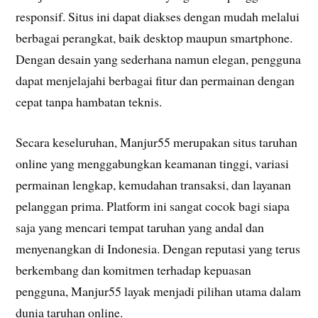
responsif. Situs ini dapat diakses dengan mudah melalui
berbagai perangkat, baik desktop maupun smartphone.
Dengan desain yang sederhana namun elegan, pengguna
dapat menjelajahi berbagai fitur dan permainan dengan
cepat tanpa hambatan teknis.
Secara keseluruhan, Manjur55 merupakan situs taruhan
online yang menggabungkan keamanan tinggi, variasi
permainan lengkap, kemudahan transaksi, dan layanan
pelanggan prima. Platform ini sangat cocok bagi siapa
saja yang mencari tempat taruhan yang andal dan
menyenangkan di Indonesia. Dengan reputasi yang terus
berkembang dan komitmen terhadap kepuasan
pengguna, Manjur55 layak menjadi pilihan utama dalam
dunia taruhan online.