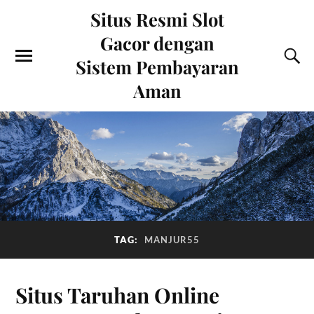
Situs Resmi Slot
Gacor dengan
Sistem Pembayaran
Aman
TAG:
MANJUR55
Situs Taruhan Online