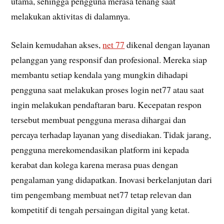
utama, sehingga pengguna merasa tenang saat
melakukan aktivitas di dalamnya.
Selain kemudahan akses,
net 77
dikenal dengan layanan
pelanggan yang responsif dan profesional. Mereka siap
membantu setiap kendala yang mungkin dihadapi
pengguna saat melakukan proses login net77 atau saat
ingin melakukan pendaftaran baru. Kecepatan respon
tersebut membuat pengguna merasa dihargai dan
percaya terhadap layanan yang disediakan. Tidak jarang,
pengguna merekomendasikan platform ini kepada
kerabat dan kolega karena merasa puas dengan
pengalaman yang didapatkan. Inovasi berkelanjutan dari
tim pengembang membuat net77 tetap relevan dan
kompetitif di tengah persaingan digital yang ketat.