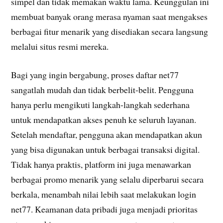
simpel dan tidak memakan waktu lama. Keunggulan ini
membuat banyak orang merasa nyaman saat mengakses
berbagai fitur menarik yang disediakan secara langsung
melalui situs resmi mereka.
Bagi yang ingin bergabung, proses daftar net77
sangatlah mudah dan tidak berbelit-belit. Pengguna
hanya perlu mengikuti langkah-langkah sederhana
untuk mendapatkan akses penuh ke seluruh layanan.
Setelah mendaftar, pengguna akan mendapatkan akun
yang bisa digunakan untuk berbagai transaksi digital.
Tidak hanya praktis, platform ini juga menawarkan
berbagai promo menarik yang selalu diperbarui secara
berkala, menambah nilai lebih saat melakukan login
net77. Keamanan data pribadi juga menjadi prioritas