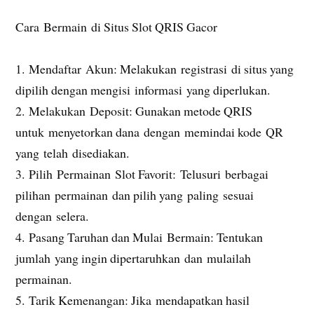
Cara Bermain di Situs Slot QRIS Gacor
1. Mendaftar Akun: Melakukan registrasi di situs yang
dipilih dengan mengisi informasi yang diperlukan.
2. Melakukan Deposit: Gunakan metode QRIS
untuk menyetorkan dana dengan memindai kode QR
yang telah disediakan.
3. Pilih Permainan Slot Favorit: Telusuri berbagai
pilihan permainan dan pilih yang paling sesuai
dengan selera.
4. Pasang Taruhan dan Mulai Bermain: Tentukan
jumlah yang ingin dipertaruhkan dan mulailah
permainan.
5. Tarik Kemenangan: Jika mendapatkan hasil