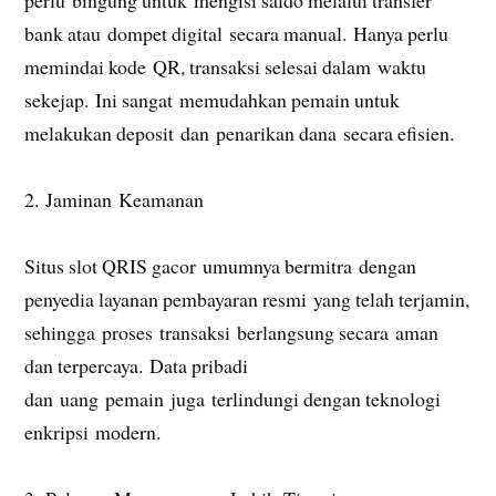
perlu bingung untuk mengisi saldo melalui transfer
bank atau dompet digital secara manual. Hanya perlu
memindai kode QR, transaksi selesai dalam waktu
sekejap. Ini sangat memudahkan pemain untuk
melakukan deposit dan penarikan dana secara efisien.
2. Jaminan Keamanan
Situs slot QRIS gacor umumnya bermitra dengan
penyedia layanan pembayaran resmi yang telah terjamin,
sehingga proses transaksi berlangsung secara aman
dan terpercaya. Data pribadi
dan uang pemain juga terlindungi dengan teknologi
enkripsi modern.