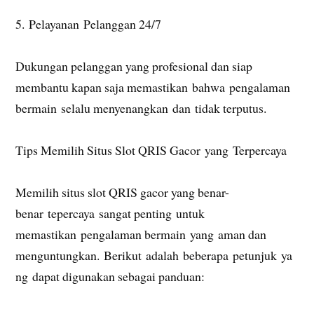
5. Pelayanan Pelanggan 24/7
Dukungan pelanggan yang profesional dan siap
membantu kapan saja memastikan bahwa pengalaman
bermain selalu menyenangkan dan tidak terputus.
Tips Memilih Situs Slot QRIS Gacor yang Terpercaya
Memilih situs slot QRIS gacor yang benar-
benar tepercaya sangat penting untuk
memastikan pengalaman bermain yang aman dan
menguntungkan. Berikut adalah beberapa petunjuk ya
ng dapat digunakan sebagai panduan: