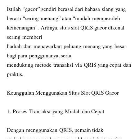
Istilah “gacor” sendiri berasal dari bahasa slang yang
berarti “sering menang” atau “mudah memperoleh
kemenangan”. Artinya, situs slot QRIS gacor dikenal
sering memberi
hadiah dan menawarkan peluang menang yang besar
bagi para penggunanya, serta
mendukung metode transaksi via QRIS yang cepat dan
praktis.
Keunggulan Menggunakan Situs Slot QRIS Gacor
1. Proses Transaksi yang Mudah dan Cepat
Dengan menggunakan QRIS, pemain tidak